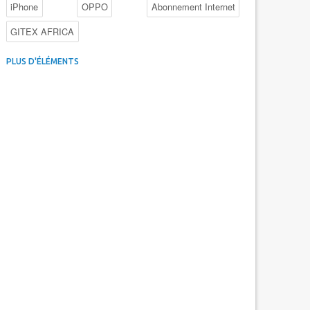
iPhone
OPPO
Abonnement Internet
GITEX AFRICA
4G au Maroc
Facebook
Promotions inwi
PLUS D'ÉLÉMENTS
Intelligence Artificielle
Cybersécurité
Promotions Maroc Telecom
Kaspersky
APEBI
iOS
Ericsson
WhatsApp