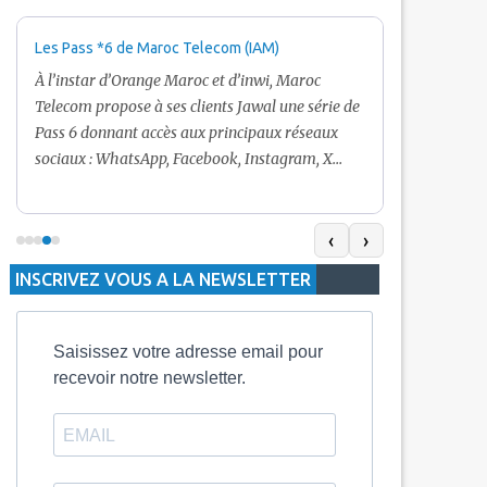
Les Pass *6 de Maroc Telecom (IAM)
Promotion Ma
+ Internet
À l’instar d’Orange Maroc et d’inwi, Maroc
Nouveau! Clie
Telecom propose à ses clients Jawal une série de
pour toute r
Pass 6 donnant accès aux principaux réseaux
Telecom vous
sociaux : WhatsApp, Facebook, Instagram, X
De plus, Mar
(Twitter) et Snapchat.En temps normal, le Pass
quelle recha
5 Dh inclut 100 Mo, le Pass 10 Dh offre 400 Mo,
selon le mon
tandis que les formules à 20 Dh et 30 Dh
‹
›
la durée de v
proposent respectivement 1 Go et 2 Go. Les
INSCRIVEZ VOUS A LA NEWSLETTER
jours alors q
durées de validité sont de 3 jours pour
3 mois.
Saisissez votre adresse email pour
recevoir notre newsletter.