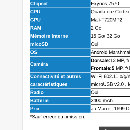
Chipset
Exynos 7570
CPU
Quad-core Corte
GPU
Mali-T720MP2
RAM
2 Go
Mémoire Interne
16 Go/ 32 Go
micoSD
Oui
OS
Android Marshma
Dorsale:
13 MP, f
Caméra
Frontale:5
MP, f/
Connectivité et autres
Wi-Fi 802.11 b/g/
caractéristiques
microUSB v2.0 , l
Radio
Oui
Batterie
2400 mAh
Prix
au Maroc: 1699 D
*Sauf erreur ou omission.