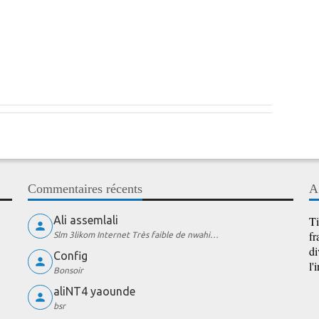
Commentaires récents
A
Ali assemlali
Ti
fr
Slm 3likom Internet Très faible de nwahi…
di
Config
l'
Bonsoir
aliNT4 yaounde
bsr