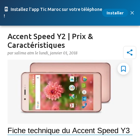
Accéder au contenu principal
Installez l'app Tic Maroc sur votre téléphone
Installer
!
Accent Speed Y2 | Prix &
Caractéristiques
par
salima atm
le
lundi, janvier 01, 2018
Fiche technique du Accent Speed Y3