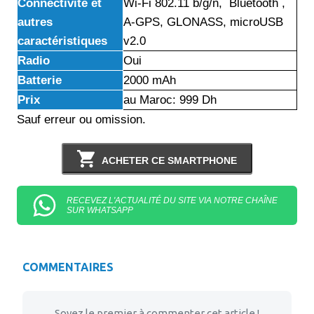
Connectivité et
Wi-Fi 802.11 b/g/n, Bluetooth ,
autres
A-GPS, GLONASS, microUSB
caractéristiques
v2.0
Radio
Oui
Batterie
2000 mAh
Prix
au Maroc: 999 Dh
Sauf erreur ou omission.
ACHETER CE SMARTPHONE
RECEVEZ L'ACTUALITÉ DU SITE VIA NOTRE CHAÎNE
SUR WHATSAPP
COMMENTAIRES
Soyez le premier à commenter cet article !