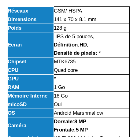
Réseaux
GSM/ HSPA
Dimensions
141 x 70 x 8.1 mm
Poids
128 g
IPS de 5 pouces,
Ecran
Définition:HD
,
Densité de pixels:
*
Chipset
MTK6735
CPU
Quad core
GPU
*
RAM
1 Go
Mémoire Interne
16 Go
micoSD
Oui
OS
Android Marshmallow
Dorsale:8 MP
Caméra
Frontale:5 MP