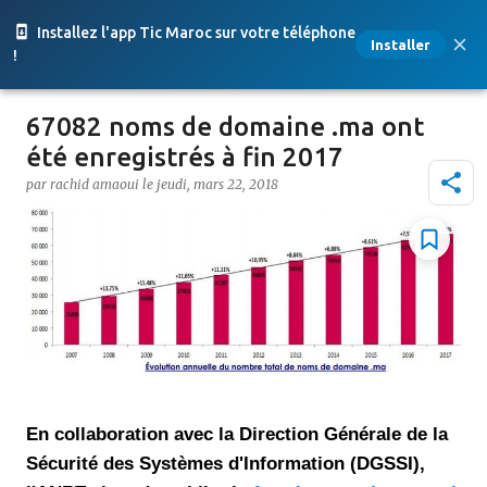
Accéder au contenu principal
Installez l'app Tic Maroc sur votre téléphone
Installer
!
67082 noms de domaine .ma ont
été enregistrés à fin 2017
par
rachid amaoui
le
jeudi, mars 22, 2018
En collaboration avec la Direction Générale de la
Sécurité des Systèmes d'Information (DGSSI),