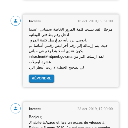
16 oct. 2019, 09:51:00
Inconnu
مرحبًا ، لقد نسيت كلمة المرور الخاصة بحسابي ،عندما
ادخل رقم بطاقتي الوطنية
اتوصل برد بأنه تم إرسل كلمة المرور.
حيت يتم إرساله إلي رقم أخر ليس رقمي أساسا.لم
يكون عندي اصلا هدا رقم في حياتي
infraction@mtpnet.gov.ma لقد ارسلت اكثر من
عشرة ايميلات
لي تصحيح الخطئ لا زلت أنتظر الرد
RÉPONDRE
28 oct. 2019, 17:09:00
Inconnu
Bonjour,
J'habite à Azrou et fais un exces de vitesse à
Rabat le 3 mars 2019. Je n'ai pas reçu le premier