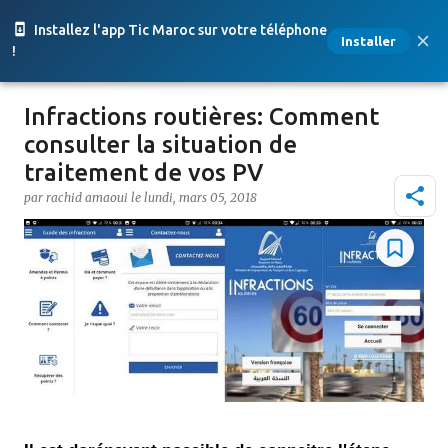
Accéder au contenu principal
Installez l'app Tic Maroc sur votre téléphone
Installer
!
Infractions routières: Comment
consulter la situation de
traitement de vos PV
par
rachid amaoui
le
lundi, mars 05, 2018