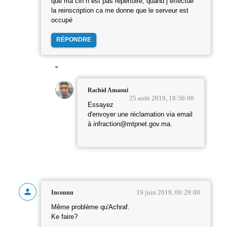
que ma cin n est pas repertoiré, quand j effectue
la reinscription ca me donne que le serveur est
occupé
RÉPONDRE
Rachid Amaoui
25 août 2019, 18:56:00
Essayez
d'envoyer une réclamation via email
à infraction@mtpnet.gov.ma.
19 juin 2019, 00:29:00
Inconnu
Même problème qu'Achraf.
Ke faire?