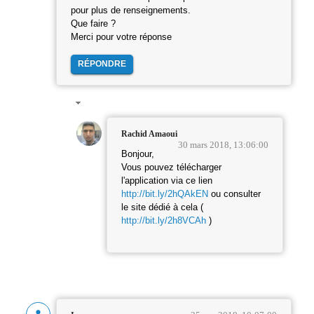
pour plus de renseignements.
Que faire ?
Merci pour votre réponse
RÉPONDRE
Rachid Amaoui
30 mars 2018, 13:06:00
Bonjour,
Vous pouvez télécharger
l'application via ce lien
http://bit.ly/2hQAkEN
ou consulter
le site dédié à cela (
http://bit.ly/2h8VCAh
)