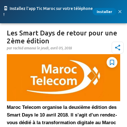
Accéder au contenu principal
Installez l'app Tic Maroc sur votre téléphone
Installer
!
Les Smart Days de retour pour une
2ème édition
par
rachid amaoui
le
jeudi, avril 05, 2018
Maroc Telecom organise la deuxième édition des
Smart Days
le 10 avril 2018
. Il s
’agit d
’un
rendez-
vous dédié à la transformation digitale au Maroc