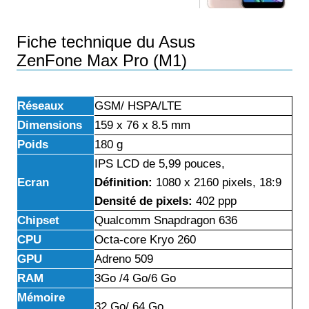
Fiche technique du Asus
ZenFone Max Pro (M1)
Réseaux
GSM/ HSPA/LTE
Dimensions
159 x 76 x 8.5 mm
Poids
180 g
IPS LCD de 5,99 pouces,
Ecran
Définition:
1080 x 2160 pixels, 18:9
Densité de pixels:
402 ppp
Chipset
Qualcomm Snapdragon 636
CPU
Octa-core Kryo 260
GPU
Adreno 509
RAM
3Go /4 Go/6 Go
Mémoire
32 Go/ 64 Go