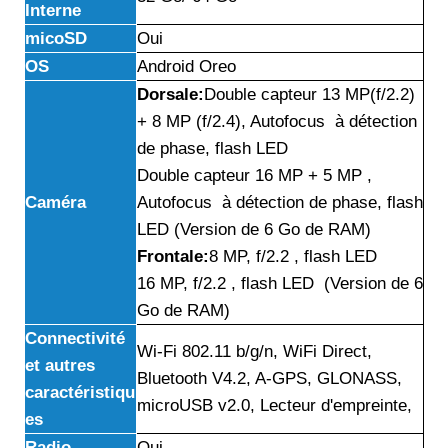
Interne
micoSD
Oui
OS
Android Oreo
Dorsale:
Double capteur 13 MP(f/2.2)
+ 8 MP (f/2.4), Autofocus à détection
de phase, flash LED
Double capteur 16 MP + 5 MP ,
Caméra
Autofocus à détection de phase, flash
LED (Version de 6 Go de RAM)
Frontale:
8 MP, f/2.2 , flash LED
16 MP, f/2.2 , flash LED (Version de 6
Go de RAM)
Connectivité
Wi-Fi 802.11 b/g/n, WiFi Direct,
et autres
Bluetooth V4.2, A-GPS, GLONASS,
caractéristiqu
microUSB v2.0, Lecteur d'empreinte,
es
Radio
Oui