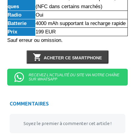
ques
(NFC dans certains marchés)
Radio
Oui
Batterie
4000 mAh supportant la recharge rapide
Prix
199 EUR
Sauf erreur ou omission.
ACHETER CE SMARTPHONE
RECEVEZ L'ACTUALITÉ DU SITE VIA NOTRE CHAÎNE
SUR WHATSAPP
COMMENTAIRES
Soyez le premier à commenter cet article !