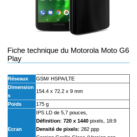
Fiche technique du Motorola Moto G6
Play
Réseaux
GSM/ HSPA/LTE
Dimension
154.4 x 72.2 x 9 mm
s
Poids
175 g
IPS LD de 5,7 pouces,
Définition: 720 x 1440
pixels, 18:9
Ecran
Densité de pixels:
282 ppp