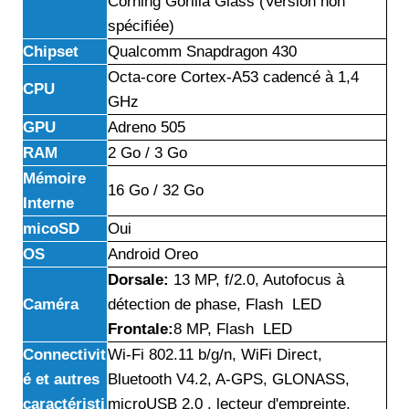
Corning Gorilla Glass (Version non
spécifiée)
Chipset
Qualcomm Snapdragon 430
Octa-core Cortex-A53 cadencé à 1,4
CPU
GHz
GPU
Adreno 505
RAM
2 Go / 3 Go
Mémoire
16 Go / 32 Go
Interne
micoSD
Oui
OS
Android Oreo
Dorsale:
13 MP, f/2.0, Autofocus à
Caméra
détection de phase, Flash LED
Frontale:
8 MP, Flash LED
Connectivit
Wi-Fi 802.11 b/g/n, WiFi Direct,
é et autres
Bluetooth V4.2, A-GPS, GLONASS,
caractéristi
microUSB 2.0 , lecteur d'empreinte,