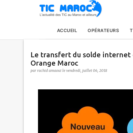
ACCUEIL
OPÉRATEURS
T
Le transfert du solde internet
Orange Maroc
par
rachid amaoui
le
vendredi, juillet 06, 2018