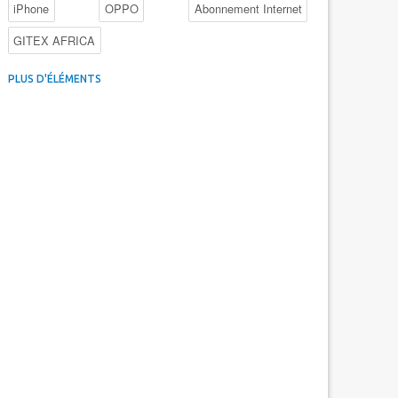
iPhone
OPPO
Abonnement Internet
GITEX AFRICA
4G au Maroc
Facebook
Promotions inwi
PLUS D'ÉLÉMENTS
Intelligence Artificielle
Cybersécurité
Promotions Maroc Telecom
Kaspersky
APEBI
iOS
Ericsson
WhatsApp