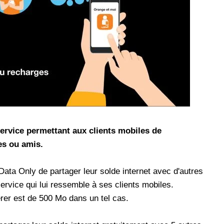
les réseaux sociaux
Promotion Orange Maroc: Recharge x25 +
Internet
Orange, inwi fait
Nouveau! Orange Maroc multiplie les recharges
d'un accès à
de ses clients mobiles en prépayé par 25 et ce,
pour toute recharge de 30 Dh ou plus. De plus,
WhatsApp,
Orange offre, suite à n'importe quelle recharge,
et Snapchat voire
un volume d'internet variant selon le montant de
 Notons au
ladite recharge. La durée de validité du volume
e offre
d'internet est de 7 jours alors que celle du solde
ervice permettant aux clients mobiles de
n le 23 mars 2026,
offert en Dh est de 3 mois. Recharge Solde
es ou amis.
 Data Only de partager leur solde internet avec d'autres
ervice qui lui ressemble à ses clients mobiles.
er est de 500 Mo dans un tel cas.