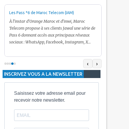
Les Pass *6 de Maroc Telecom (IAM)
Promotion Ma
+ Internet
À l’instar d’Orange Maroc et d’inwi, Maroc
Nouveau! Clie
Telecom propose à ses clients Jawal une série de
pour toute r
Pass 6 donnant accès aux principaux réseaux
Telecom vous
sociaux : WhatsApp, Facebook, Instagram, X
De plus, Mar
(Twitter) et Snapchat.En temps normal, le Pass
quelle recha
5 Dh inclut 100 Mo, le Pass 10 Dh offre 400 Mo,
selon le mon
tandis que les formules à 20 Dh et 30 Dh
‹
›
la durée de v
proposent respectivement 1 Go et 2 Go. Les
INSCRIVEZ VOUS A LA NEWSLETTER
jours alors q
durées de validité sont de 3 jours pour
3 mois.
Saisissez votre adresse email pour
recevoir notre newsletter.