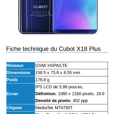
Fiche technique du Cubot X18 Plus
Réseaux
GSM/ HSPA/LTE
Dimensions
158.5 x 73.6 x 8.55 mm
Poids
178,8 g
IPS LCD de 5,99 pouces,
Ecran
Définition:
1080 x 2160
pixels, 18:9
Densité de pixels:
402 ppp
Chipset
MediaTek MT6750T