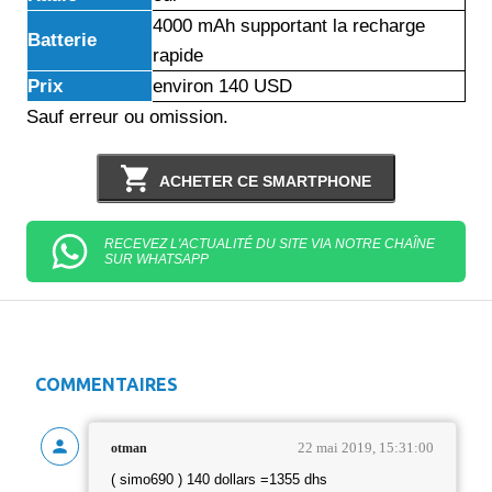
4000 mAh supportant la recharge
Batterie
rapide
Prix
environ 140 USD
Sauf erreur ou omission.
ACHETER CE SMARTPHONE
RECEVEZ L'ACTUALITÉ DU SITE VIA NOTRE CHAÎNE
SUR WHATSAPP
COMMENTAIRES
22 mai 2019, 15:31:00
otman
( simo690 ) 140 dollars =1355 dhs