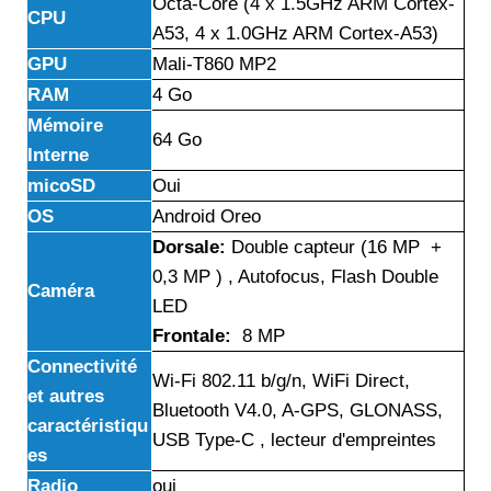
Octa-Core (4 x 1.5GHz ARM Cortex-
CPU
A53, 4 x 1.0GHz ARM Cortex-A53)
GPU
Mali-T860 MP2
RAM
4 Go
Mémoire
64 Go
Interne
micoSD
Oui
OS
Android Oreo
Dorsale:
Double capteur (16 MP +
0,3 MP ) , Autofocus, Flash Double
Caméra
LED
Frontale:
8 MP
Connectivité
Wi-Fi 802.11 b/g/n, WiFi Direct,
et autres
Bluetooth V4.0, A-GPS, GLONASS,
caractéristiqu
USB Type-C , lecteur d'empreintes
es
Radio
oui