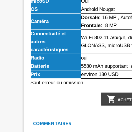
micoSD
Oui
OS
Android Nougat
Dorsale:
16 MP , Auto
Caméra
Frontale:
8 MP
Connectivité et
Wi-Fi 802.11 a/b/g/n, d
autres
GLONASS, microUSB v 2
caractéristiques
Radio
oui
Batterie
5580 mAh supportant la
Prix
environ 180 USD
Sauf erreur ou omission.
ACHET
COMMENTAIRES