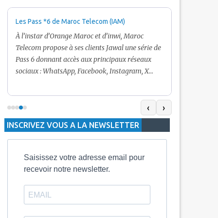
Les Pass *6 de Maroc Telecom (IAM)
Promotion Ma
+ Internet
À l’instar d’Orange Maroc et d’inwi, Maroc
Nouveau! Clie
Telecom propose à ses clients Jawal une série de
pour toute r
Pass 6 donnant accès aux principaux réseaux
Telecom vous
sociaux : WhatsApp, Facebook, Instagram, X
De plus, Mar
(Twitter) et Snapchat.En temps normal, le Pass
quelle recha
5 Dh inclut 100 Mo, le Pass 10 Dh offre 400 Mo,
selon le mon
tandis que les formules à 20 Dh et 30 Dh
‹
›
la durée de v
proposent respectivement 1 Go et 2 Go. Les
INSCRIVEZ VOUS A LA NEWSLETTER
jours alors q
durées de validité sont de 3 jours pour
3 mois.
Saisissez votre adresse email pour
recevoir notre newsletter.