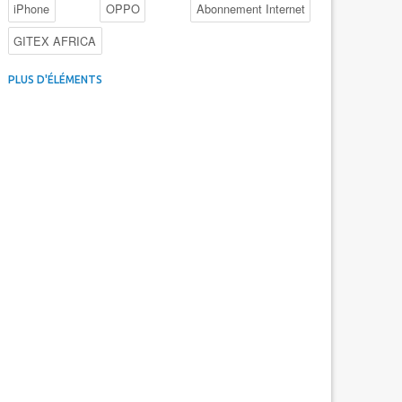
iPhone
OPPO
Abonnement Internet
GITEX AFRICA
4G au Maroc
Facebook
Promotions inwi
PLUS D'ÉLÉMENTS
Intelligence Artificielle
Cybersécurité
Promotions Maroc Telecom
Kaspersky
APEBI
iOS
Ericsson
WhatsApp