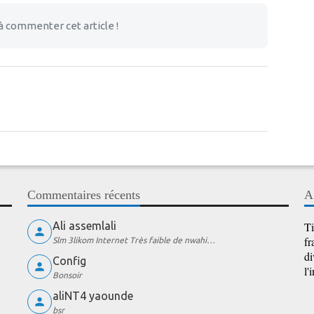
à commenter cet article !
Commentaires récents
A
Ali assemlali
Ti
fr
Slm 3likom Internet Très faible de nwahi…
di
Config
l'
Bonsoir
aliNT4 yaounde
bsr