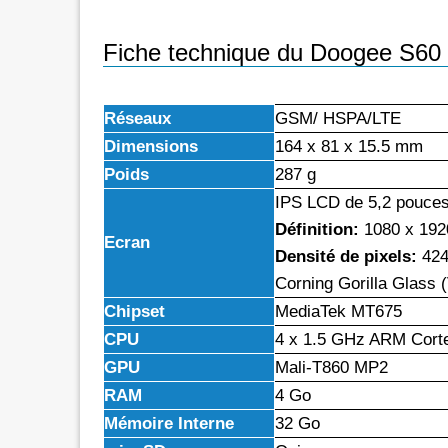
Fiche technique du Doogee S60 
Réseaux
GSM/ HSPA/LTE
Dimensions
164 x 81 x 15.5 mm
Poids
287 g
IPS LCD de 5,2 pouces
Définition:
1080 x 192
Ecran
Densité de pixels:
424
Corning Gorilla Glass (
Chipset
MediaTek MT675
CPU
4 x 1.5 GHz ARM Cort
GPU
Mali-T860 MP2
RAM
4 Go
Mémoire Interne
32 Go