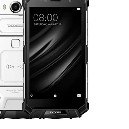
les réseaux sociaux
Promotion Orange Maroc: Recharge x25 +
Internet
Orange, inwi fait
Nouveau! Orange Maroc multiplie les recharges
d'un accès à
de ses clients mobiles en prépayé par 25 et ce,
pour toute recharge de 30 Dh ou plus. De plus,
WhatsApp,
Orange offre, suite à n'importe quelle recharge,
et Snapchat voire
un volume d'internet variant selon le montant de
 Notons au
ladite recharge. La durée de validité du volume
e offre
d'internet est de 7 jours alors que celle du solde
n le 23 mars 2026,
offert en Dh est de 3 mois. Recharge Solde