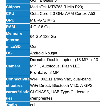
Gorilla Glass 5
Chipset
MediaTek MT6763 (Helio P23)
CPU
Octa Core 2.0 GHz ARM Cortex-A53
GPU
Mali-G71 MP2
RAM
4 Go/ 6 Go
Mémoire
64 Go/ 128 Go
Interne
micoSD
Oui
OS
Android Nougat
Dorsale:
Double capteur (13 MP + 13
Caméra
MP ) , Autofocus, Flash LED
Frontale:
8 MP
Connectivité
Wi-Fi 802.11 a/b/g/n/ac, dual-band,
et autres
WiFi Direct, Bluetooth V4.0, A-GPS,
caractéristiq
GLONASS, USB Type-C , lecteur
ues
d'empreintes
Radio
oui