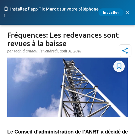
Accéder au contenu principal
Installez l'app Tic Maroc sur votre téléphone
Installer
!
Fréquences: Les redevances sont
revues à la baisse
par
rachid amaoui
le
vendredi, août 31, 2018
Le Conseil d’administration de l’ANRT a décidé de