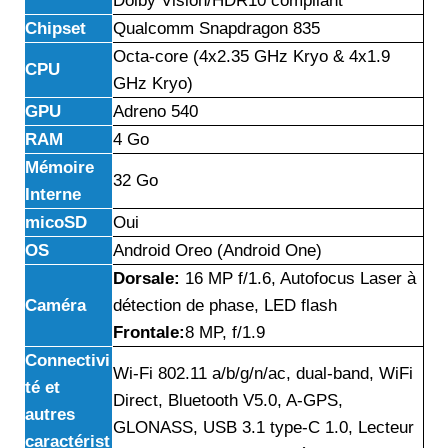
Dolby Vision/HDR10 compliant
Chipset
Qualcomm Snapdragon 835
Octa-core (4x2.35 GHz Kryo & 4x1.9
CPU
GHz Kryo)
GPU
Adreno 540
RAM
4 Go
Mémoire
32 Go
Interne
micoSD
Oui
OS
Android Oreo (Android One)
Dorsale:
16 MP f/1.6, Autofocus Laser à
Caméra
détection de phase, LED flash
Frontale:
8 MP, f/1.9
Connectivi
Wi-Fi 802.11 a/b/g/n/ac, dual-band, WiFi
té et
Direct, Bluetooth V5.0, A-GPS,
autres
GLONASS, USB 3.1 type-C 1.0, Lecteur
caractérist