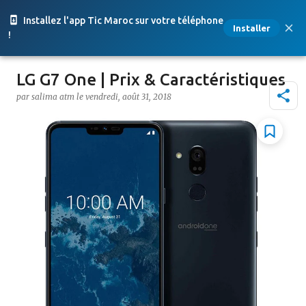
Accéder au contenu principal
Installez l'app Tic Maroc sur votre téléphone
Installer
!
LG G7 One | Prix & Caractéristiques
par
salima atm
le
vendredi, août 31, 2018