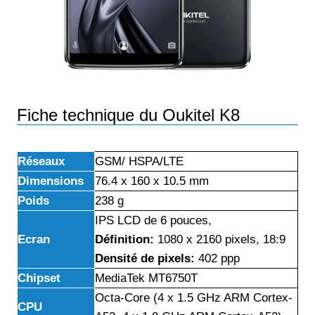
Fiche technique du Oukitel K8
Réseaux
GSM/ HSPA/LTE
Dimensions
76.4 x 160 x 10.5 mm
Poids
238 g
IPS LCD de 6 pouces,
Ecran
Définition:
1080 x 2160
pixels, 18:9
Densité de pixels:
402 ppp
Chipset
MediaTek MT6750T
Octa-Core (4 x 1.5 GHz ARM Cortex-
CPU