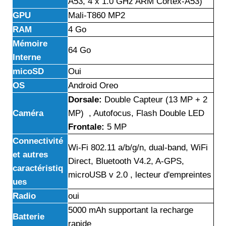
A53, 4 x 1.0 GHz ARM Cortex-A53)
GPU
Mali-T860 MP2
RAM
4 Go
Mémoire
64 Go
Interne
micoSD
Oui
OS
Android Oreo
Dorsale:
Double Capteur (13 MP + 2
Caméra
MP) , Autofocus, Flash Double LED
Frontale:
5 MP
Connectivité
Wi-Fi 802.11 a/b/g/n, dual-band, WiFi
et autres
Direct, Bluetooth V4.2, A-GPS,
caractéristiq
microUSB v 2.0 , lecteur d'empreintes
ues
Radio
oui
5000 mAh supportant la recharge
Batterie
rapide