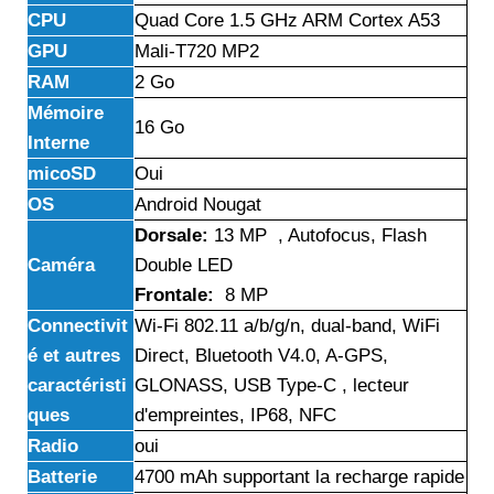
CPU
Quad Core 1.5 GHz ARM Cortex A53
GPU
Mali-T720 MP2
RAM
2 Go
Mémoire
16 Go
Interne
micoSD
Oui
OS
Android Nougat
Dorsale:
13 MP , Autofocus, Flash
Caméra
Double LED
Frontale:
8 MP
Connectivit
Wi-Fi 802.11 a/b/g/n, dual-band, WiFi
é et autres
Direct, Bluetooth V4.0, A-GPS,
caractéristi
GLONASS, USB Type-C , lecteur
ques
d'empreintes, IP68, NFC
Radio
oui
Batterie
4700 mAh supportant la recharge rapide