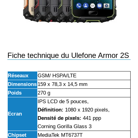
Fiche technique du Ulefone Armor 2S
Réseaux
GSM/ HSPA/LTE
Dimensions
159 x 78,3 x 14,5 mm
Poids
270 g
IPS LCD de 5 pouces,
Définition:
1080 x 1920
pixels,
Ecran
Densité de pixels:
441 ppp
Corning Gorilla Glass 3
Chipset
MediaTek MT6737T