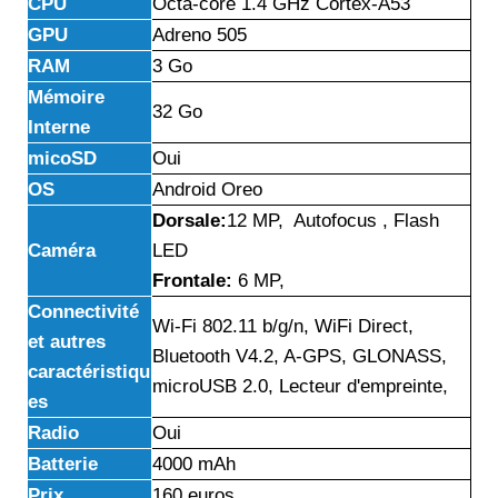
CPU
Octa-core 1.4 GHz Cortex-A53
GPU
Adreno 505
RAM
3 Go
Mémoire
32 Go
Interne
micoSD
Oui
OS
Android Oreo
Dorsale:
12 MP, Autofocus , Flash
Caméra
LED
Frontale:
6 MP,
Connectivité
Wi-Fi 802.11 b/g/n, WiFi Direct,
et autres
Bluetooth V4.2, A-GPS, GLONASS,
caractéristiqu
microUSB 2.0, Lecteur d'empreinte,
es
Radio
Oui
Batterie
4000 mAh
Prix
160 euros