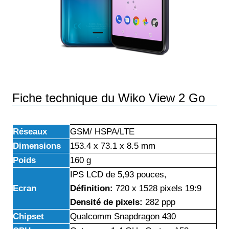
Fiche technique du Wiko View 2 Go
Réseaux
GSM/ HSPA/LTE
Dimensions
153.4 x 73.1 x 8.5 mm
Poids
160 g
IPS LCD de 5,93 pouces,
Ecran
Définition:
720 x 1528 pixels 19:9
Densité de pixels:
282 ppp
Chipset
Qualcomm Snapdragon 430