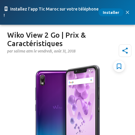
Accéder au contenu principal
Installez l'app Tic Maroc sur votre téléphone
Installer
!
Wiko View 2 Go | Prix &
Caractéristiques
par
salima atm
le
vendredi, août 31, 2018