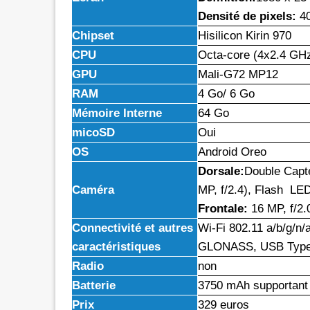
Densité de pixels:
40
Chipset
Hisilicon Kirin 970
CPU
Octa-core (4x2.4 GH
GPU
Mali-G72 MP12
RAM
4 Go/ 6 Go
Mémoire Interne
64 Go
micoSD
Oui
OS
Android Oreo
Dorsale:
Double Capte
Caméra
MP, f/2.4), Flash LE
Frontale:
16 MP, f/2
Connectivité et autres
Wi-Fi 802.11 a/b/g/n/
caractéristiques
GLONASS, USB Type-C
Radio
non
Batterie
3750 mAh supportant 
Prix
329 euros