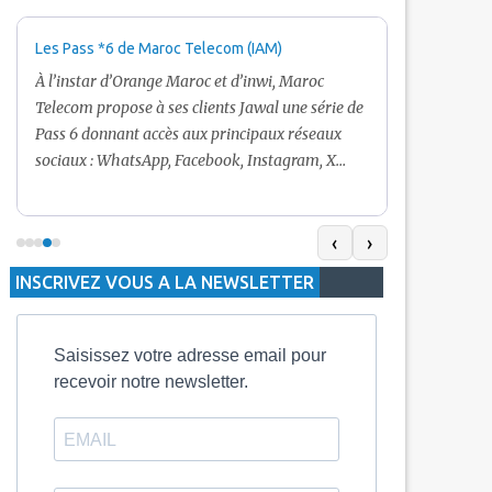
Les Pass *6 de Maroc Telecom (IAM)
Promotion Ma
+ Internet
À l’instar d’Orange Maroc et d’inwi, Maroc
Nouveau! Clie
Telecom propose à ses clients Jawal une série de
pour toute r
Pass 6 donnant accès aux principaux réseaux
Telecom vous
sociaux : WhatsApp, Facebook, Instagram, X
De plus, Mar
(Twitter) et Snapchat.En temps normal, le Pass
quelle recha
5 Dh inclut 100 Mo, le Pass 10 Dh offre 400 Mo,
selon le mon
tandis que les formules à 20 Dh et 30 Dh
‹
›
la durée de v
proposent respectivement 1 Go et 2 Go. Les
INSCRIVEZ VOUS A LA NEWSLETTER
jours alors q
durées de validité sont de 3 jours pour
3 mois.
Saisissez votre adresse email pour
recevoir notre newsletter.