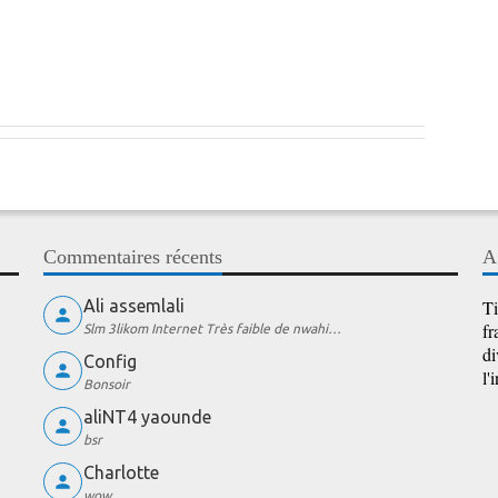
Commentaires récents
A
Ali assemlali
Ti
fr
Slm 3likom Internet Très faible de nwahi…
di
Config
l'
Bonsoir
aliNT4 yaounde
bsr
Charlotte
wow