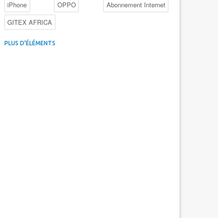
iPhone
OPPO
Abonnement Internet
GITEX AFRICA
4G au Maroc
Facebook
Promotions inwi
PLUS D'ÉLÉMENTS
Intelligence Artificielle
Cybersécurité
Promotions Maroc Telecom
Kaspersky
APEBI
iOS
Ericsson
WhatsApp