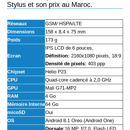
Stylus et son prix au Maroc.
Réseaux
GSM/ HSPA/LTE
Dimensions
158 x 8.4 x 75 mm
Poids
173 g
IPS LCD de 6 pouces,
Ecran
Définition:
2160x1080 pixels, 18:9
Densité de pixels:
403 ppp
Chipset
Helio P23
CPU
Quad-core cadencé à 2,0 GHz
GPU
Mali G71-MP2
RAM
4 Go
Mémoire Interne
64 Go
micoSD
Oui
OS
Android 8.1 Oreo (Android One)
Dorsale:
16 MP, f/2.0, Flash LED