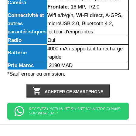
Caméra
Frontale:
16 MP, f/2.0
Connectivité et
Wifi a/b/g/n, Wi-Fi direct, A-GPS,
autres
microUSB 2.0, Bluetooth 4.2,
caractéristiques
lecteur d'empreintes
Radio
Oui
4000 mAh supportant la recharge
Batterie
rapide
Prix Maroc
2190 MAD
*Sauf erreur ou omission.
ACHETER CE SMARTPHONE
RECEVEZ L'ACTUALITÉ DU SITE VIA NOTRE CHAÎNE
SUR WHATSAPP