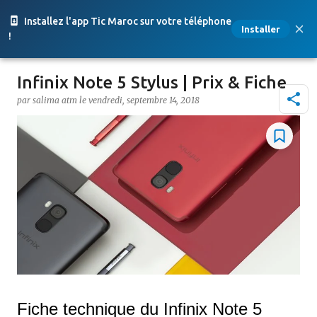
Accéder au contenu principal
Installez l'app Tic Maroc sur votre téléphone
Installer
!
Infinix Note 5 Stylus | Prix & Fiche
par
salima atm
le
vendredi, septembre 14, 2018
Fiche technique du Infinix Note 5