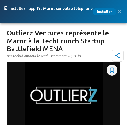
Accéder au contenu principal
Installez l'app Tic Maroc sur votre téléphone
Installer
!
Outlierz Ventures représente le
Maroc à la TechCrunch Startup
Battlefield MENA
par
rachid amaoui
le
jeudi, septembre 20, 2018