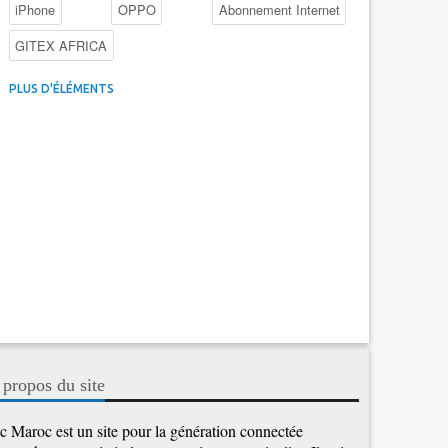
iPhone
OPPO
Abonnement Internet
GITEX AFRICA
4G au Maroc
Facebook
Promotions inwi
PLUS D'ÉLÉMENTS
Intelligence Artificielle
Cybersécurité
Promotions Maroc Telecom
Kaspersky
APEBI
iOS
Ericsson
WhatsApp
 propos du site
c Maroc est un site pour la génération connectée