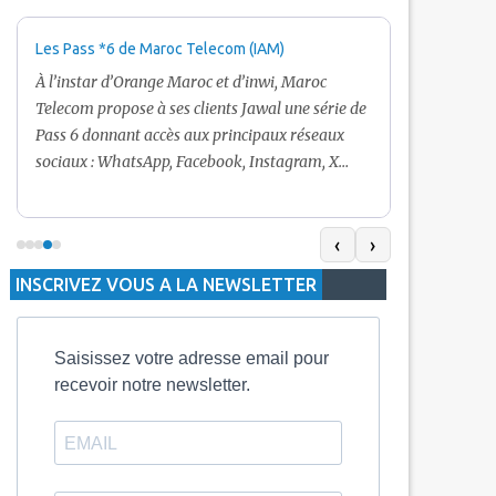
Les Pass *6 de Maroc Telecom (IAM)
Promotion Ma
+ Internet
À l’instar d’Orange Maroc et d’inwi, Maroc
Nouveau! Clie
Telecom propose à ses clients Jawal une série de
pour toute r
Pass 6 donnant accès aux principaux réseaux
Telecom vous
sociaux : WhatsApp, Facebook, Instagram, X
De plus, Mar
(Twitter) et Snapchat.En temps normal, le Pass
quelle recha
5 Dh inclut 100 Mo, le Pass 10 Dh offre 400 Mo,
selon le mon
tandis que les formules à 20 Dh et 30 Dh
‹
›
la durée de v
proposent respectivement 1 Go et 2 Go. Les
INSCRIVEZ VOUS A LA NEWSLETTER
jours alors q
durées de validité sont de 3 jours pour
3 mois.
Saisissez votre adresse email pour
recevoir notre newsletter.