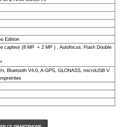
o Edition
e capteur (8 MP + 2 MP ) , Autofocus, Flash Double
P
/g/n, Bluetooth V4.0, A-GPS, GLONASS, microUSB V
'empreintes
ER CE SMARTPHONE