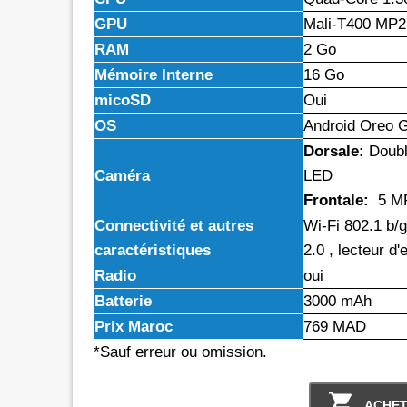
GPU
Mali-T400 MP2
RAM
2 Go
Mémoire Interne
16 Go
micoSD
Oui
OS
Android Oreo G
Dorsale:
Doubl
Caméra
LED
Frontale:
5 M
Connectivité et autres
Wi-Fi 802.1 b
caractéristiques
2.0 , lecteur d
Radio
oui
Batterie
3000 mAh
Prix Maroc
769 MAD
*Sauf erreur ou omission.
ACHET