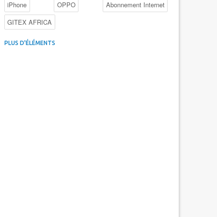
iPhone
OPPO
Abonnement Internet
GITEX AFRICA
4G au Maroc
Facebook
Promotions inwi
PLUS D'ÉLÉMENTS
Intelligence Artificielle
Cybersécurité
Promotions Maroc Telecom
Kaspersky
APEBI
iOS
Ericsson
WhatsApp