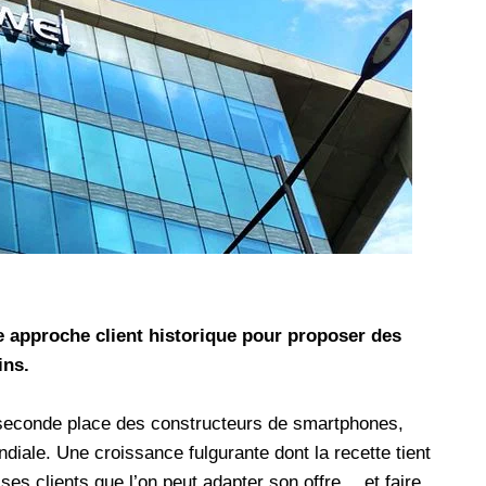
les réseaux sociaux
Promotion Orange Maroc: Recharge x25 +
Internet
Orange, inwi fait
Nouveau! Orange Maroc multiplie les recharges
d'un accès à
de ses clients mobiles en prépayé par 25 et ce,
pour toute recharge de 30 Dh ou plus. De plus,
WhatsApp,
Orange offre, suite à n'importe quelle recharge,
et Snapchat voire
un volume d'internet variant selon le montant de
 Notons au
ladite recharge. La durée de validité du volume
e offre
d'internet est de 7 jours alors que celle du solde
n le 23 mars 2026,
offert en Dh est de 3 mois. Recharge Solde
e approche client historique pour proposer des
ins.
 seconde place des constructeurs de smartphones,
diale. Une croissance fulgurante dont la recette tient
ses clients que l’on peut adapter son offre… et faire