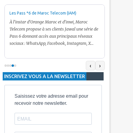
Les Pass *6 de Maroc Telecom (IAM)
Promotion Ma
+ Internet
À l’instar d’Orange Maroc et d’inwi, Maroc
Nouveau! Clie
Telecom propose à ses clients Jawal une série de
pour toute r
Pass 6 donnant accès aux principaux réseaux
Telecom vous
sociaux : WhatsApp, Facebook, Instagram, X
De plus, Mar
(Twitter) et Snapchat.En temps normal, le Pass
quelle recha
5 Dh inclut 100 Mo, le Pass 10 Dh offre 400 Mo,
selon le mon
tandis que les formules à 20 Dh et 30 Dh
‹
›
la durée de v
proposent respectivement 1 Go et 2 Go. Les
INSCRIVEZ VOUS A LA NEWSLETTER
jours alors q
durées de validité sont de 3 jours pour
3 mois.
Saisissez votre adresse email pour
recevoir notre newsletter.