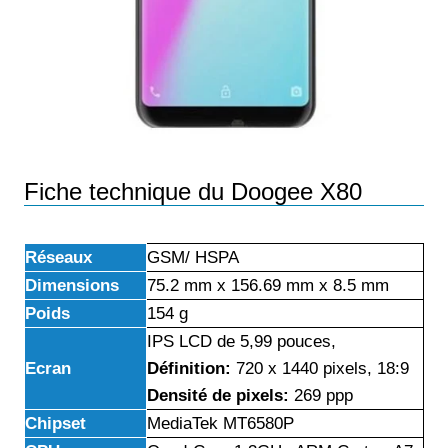
Fiche technique du Doogee X80
Réseaux
GSM/ HSPA
Dimensions
75.2 mm x 156.69 mm x 8.5 mm
Poids
154 g
IPS LCD de 5,99 pouces,
Ecran
Définition:
720 x 1440
pixels, 18:9
Densité de pixels:
269
ppp
Chipset
MediaTek MT6580P