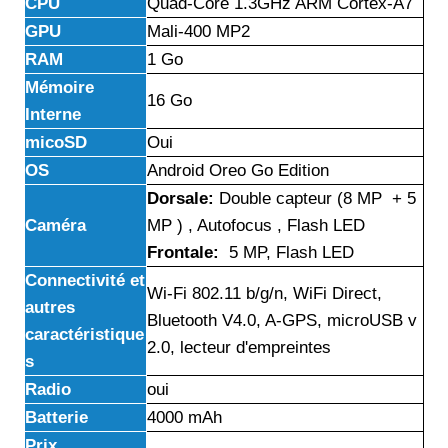
CPU
Quad-Core 1.3GHz ARM Cortex-A7
GPU
Mali-400 MP2
RAM
1 Go
Mémoire
16 Go
Interne
micoSD
Oui
OS
Android Oreo Go Edition
Dorsale:
Double capteur (8 MP + 5
Caméra
MP ) , Autofocus , Flash LED
Frontale:
5 MP, Flash LED
Connectivité et
Wi-Fi 802.11 b/g/n, WiFi Direct,
autres
Bluetooth V4.0, A-GPS, microUSB v
caractéristique
2.0, lecteur d'empreintes
s
Radio
oui
Batterie
4000 mAh
Prix