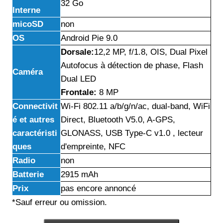
32 Go
Interne
micoSD
non
OS
Android Pie 9.0
Dorsale:
12,2 MP, f/1.8, OIS, Dual Pixel
Autofocus à détection de phase, Flash
Caméra
Dual LED
Frontale:
8 MP
Connectivit
Wi-Fi 802.11 a/b/g/n/ac, dual-band, WiFi
é et autres
Direct, Bluetooth V5.0, A-GPS,
caractéristi
GLONASS, USB Type-C v1.0 , lecteur
ques
d'empreinte, NFC
Radio
non
Batterie
2915 mAh
Prix
pas encore annoncé
*Sauf erreur ou omission.