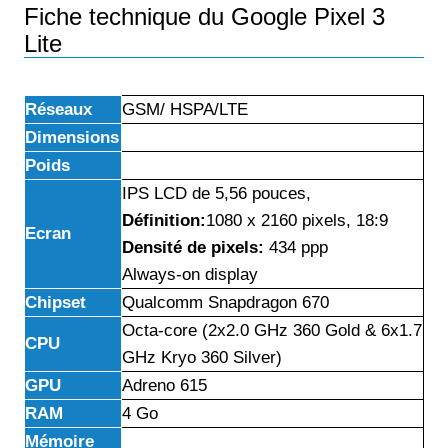
Fiche technique du Google Pixel 3
Lite
Réseaux
GSM/ HSPA/LTE
Dimensions
Poids
IPS LCD de 5,56 pouces,
Définition:
1080 x 2160 pixels, 18:9
Ecran
Densité de pixels:
434 ppp
Always-on display
Chipset
Qualcomm Snapdragon 670
Octa-core (2x2.0 GHz 360 Gold & 6x1.7
CPU
GHz Kryo 360 Silver)
GPU
Adreno 615
RAM
4 Go
Mémoire