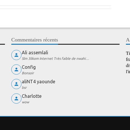
Commentaires récents
A
Ali assemlali
Ti
fr
Slm 3likom Internet Très faible de nwahi…
di
Config
l'
Bonsoir
aliNT4 yaounde
bsr
Charlotte
wow