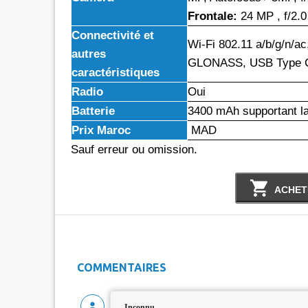
Frontale:
24 MP , f/2.0
Connectivité et
Wi-Fi 802.11 a/b/g/n/ac
autres
GLONASS, USB Type C 1.
caractéristiques
Radio
Oui
Batterie
3400 mAh supportant la
Prix Maroc
MAD
Sauf erreur ou omission.
ACHET
COMMENTAIRES
Inconnu