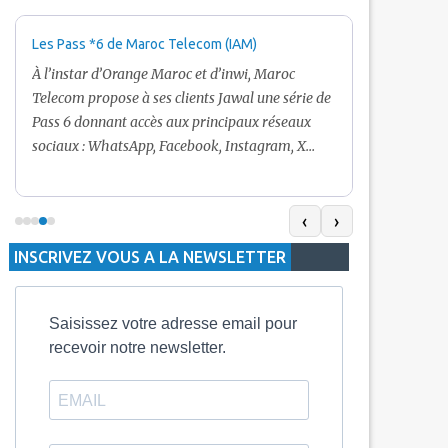
Les Pass *6 de Maroc Telecom (IAM)
Promotion Ma
+ Internet
À l’instar d’Orange Maroc et d’inwi, Maroc
Nouveau! Clie
Telecom propose à ses clients Jawal une série de
pour toute r
Pass 6 donnant accès aux principaux réseaux
Telecom vous
sociaux : WhatsApp, Facebook, Instagram, X
De plus, Mar
(Twitter) et Snapchat.En temps normal, le Pass
quelle recha
5 Dh inclut 100 Mo, le Pass 10 Dh offre 400 Mo,
selon le mon
tandis que les formules à 20 Dh et 30 Dh
‹
›
la durée de v
proposent respectivement 1 Go et 2 Go. Les
INSCRIVEZ VOUS A LA NEWSLETTER
jours alors q
durées de validité sont de 3 jours pour
3 mois.
Saisissez votre adresse email pour
recevoir notre newsletter.