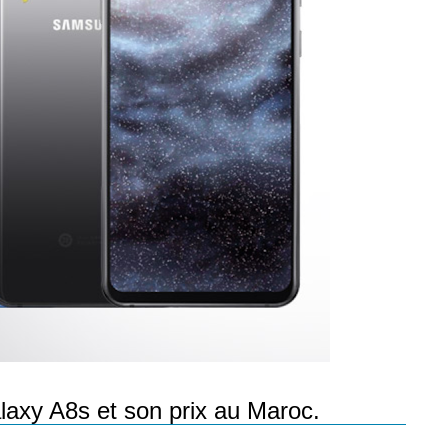
les réseaux sociaux
Promotion Orange Maroc: Recharge x25 +
Internet
Orange, inwi fait
Nouveau! Orange Maroc multiplie les recharges
d'un accès à
de ses clients mobiles en prépayé par 25 et ce,
pour toute recharge de 30 Dh ou plus. De plus,
WhatsApp,
Orange offre, suite à n'importe quelle recharge,
et Snapchat voire
un volume d'internet variant selon le montant de
 Notons au
ladite recharge. La durée de validité du volume
e offre
d'internet est de 7 jours alors que celle du solde
n le 23 mars 2026,
offert en Dh est de 3 mois. Recharge Solde
axy A8s et son prix au Maroc.