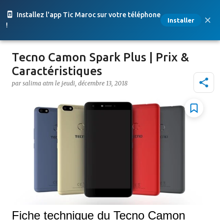
Accéder au contenu principal
Installez l'app Tic Maroc sur votre téléphone
Installer
!
Tecno Camon Spark Plus | Prix &
Caractéristiques
par
salima atm
le
jeudi, décembre 13, 2018
Fiche technique du Tecno Camon