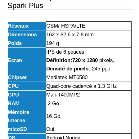
Spark Plus
Réseaux
GSM/ HSPA/LTE
Dimensions
162 x 82.6 x 7.8 mm
Poids
194 g
IPS de 6 pouces,
Ecran
Définition:720 x 1280
pixels,
Densité de pixels:
245 ppp
Chipset
Mediatek MT6580
CPU
Quad-core cadencé à 1,3 GHz
GPU
Mali-T400MP2
RAM
2 Go
Mémoire
16 Go
Interne
micoSD
Oui
OS
Android Nougat