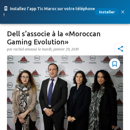
Accéder au contenu principal
Installez l'app Tic Maroc sur votre téléphone
Installer
!
Dell s’associe à la «Moroccan
Gaming Evolution»
par
rachid amaoui
le
mardi, janvier 29, 2019