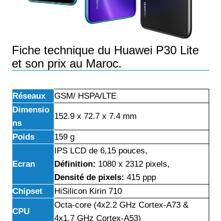
Fiche technique du Huawei P30 Lite
et son prix au Maroc.
Réseaux
GSM/ HSPA/LTE
Dimensio
152.9 x 72.7 x 7.4 mm
ns
Poids
159 g
IPS LCD de 6,15 pouces,
Ecran
Définition:
1080 x 2312 pixels,
Densité de pixels:
415 ppp
Chipset
HiSilicon Kirin 710
Octa-core (4x2.2 GHz Cortex-A73 &
CPU
4x1.7 GHz Cortex-A53)