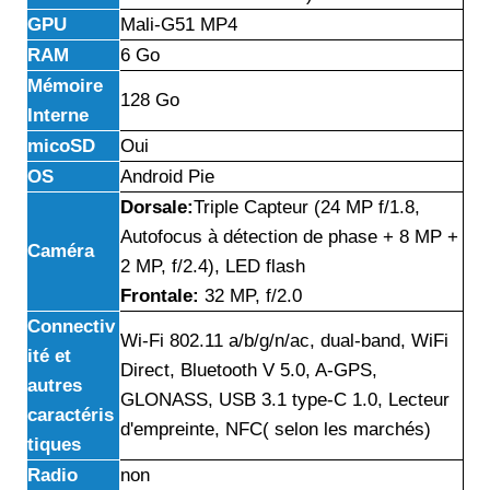
GPU
Mali-G51 MP4
RAM
6 Go
Mémoire
128 Go
Interne
micoSD
Oui
OS
Android Pie
Dorsale:
Triple Capteur (24 MP f/1.8,
Autofocus à détection de phase + 8 MP +
Caméra
2 MP, f/2.4), LED flash
Frontale:
32 MP, f/2.0
Connectiv
Wi-Fi 802.11 a/b/g/n/ac, dual-band, WiFi
ité et
Direct, Bluetooth V 5.0, A-GPS,
autres
GLONASS, USB 3.1 type-C 1.0, Lecteur
caractéris
d'empreinte, NFC( selon les marchés)
tiques
Radio
non