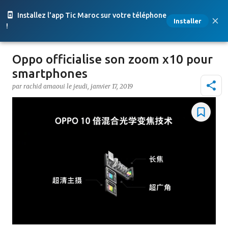
Accéder au contenu principal
Installez l'app Tic Maroc sur votre téléphone
Installer
!
Oppo officialise son zoom x10 pour
smartphones
par
rachid amaoui
le
jeudi, janvier 17, 2019