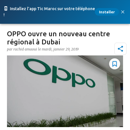
Accéder au contenu principal
Installez l'app Tic Maroc sur votre téléphone
Installer
!
OPPO ouvre un nouveau centre
régional à Dubai
par
rachid amaoui
le
mardi, janvier 29, 2019