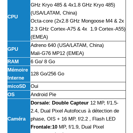
GHz Kryo 485 & 4x1.8 GHz Kryo 485)
(USA/LATAM, China)
CPU
Octa-core (2x2.8 GHz Mongoose M4 & 2x
2.3 GHz Cortex-A75 & 4x 1.9 Cortex-A55)
(EMEA)
Adreno 640 (USA/LATAM, China)
GPU
Mali-G76 MP12 (EMEA)
RAM
6 Go/ 8 Go
Mémoire
128 Go/256 Go
Interne
micoSD
Oui
OS
Android Pie
Dorsale: Double Capteur
12 MP, f/1.5-
2.4, Dual Pixel Autofocus à détection de
Caméra
phase, OIS + 16 MP, f/2.2 , Flash LED
Frontale:10
MP, f/1.9, Dual Pixel