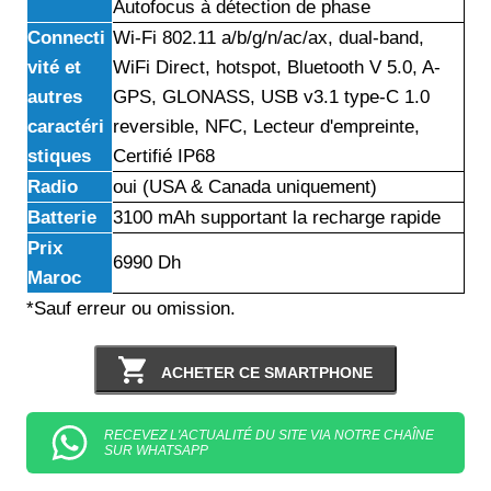
Autofocus à détection de phase
Connecti
Wi-Fi 802.11 a/b/g/n/ac/ax, dual-band,
vité et
WiFi Direct, hotspot, Bluetooth V 5.0, A-
autres
GPS, GLONASS, USB v3.1 type-C 1.0
caractéri
reversible, NFC, Lecteur d'empreinte,
stiques
Certifié IP68
Radio
oui (USA & Canada uniquement)
Batterie
3100 mAh supportant la recharge rapide
Prix
6990 Dh
Maroc
*Sauf erreur ou omission.
ACHETER CE SMARTPHONE
RECEVEZ L'ACTUALITÉ DU SITE VIA NOTRE CHAÎNE
SUR WHATSAPP