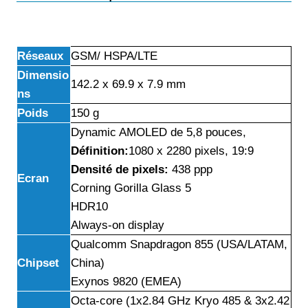
Réseaux
GSM/ HSPA/LTE
Dimensio
142.2 x 69.9 x 7.9 mm
ns
Poids
150 g
Dynamic AMOLED de 5,8 pouces,
Définition
:
1080 x 2280 pixels, 19:9
Densité de pixels:
438 ppp
Ecran
Corning Gorilla Glass 5
HDR10
Always-on display
Qualcomm Snapdragon 855 (USA/LATAM,
Chipset
China)
Exynos 9820 (EMEA)
Octa-core (1x2.84 GHz Kryo 485 & 3x2.42