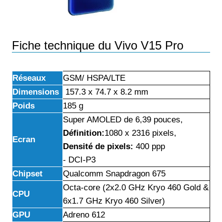
Fiche technique du Vivo V15 Pro
Réseaux
GSM/ HSPA/LTE
Dimensions
157.3 x 74.7 x 8.2 mm
Poids
185 g
Super AMOLED de 6,39 pouces,
Définition:
1080 x 2316 pixels,
Ecran
Densité de pixels:
400 ppp
- DCI-P3
Chipset
Qualcomm Snapdragon 675
Octa-core (2x2.0 GHz Kryo 460 Gold &
CPU
6x1.7 GHz Kryo 460 Silver)
GPU
Adreno 612