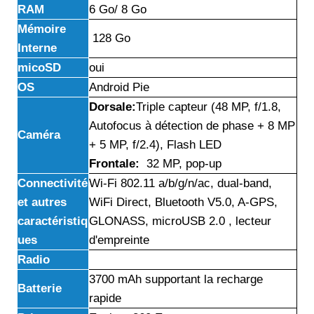
RAM
6 Go/ 8 Go
Mémoire
128 Go
Interne
micoSD
oui
OS
Android Pie
Dorsale:
Triple capteur (48 MP, f/1.8,
Autofocus à détection de phase + 8 MP
Caméra
+ 5 MP, f/2.4), Flash LED
Frontale:
32 MP, pop-up
Connectivité
Wi-Fi 802.11 a/b/g/n/ac, dual-band,
et autres
WiFi Direct, Bluetooth V5.0, A-GPS,
caractéristiq
GLONASS, microUSB 2.0 , lecteur
ues
d'empreinte
Radio
3700 mAh supportant la recharge
Batterie
rapide