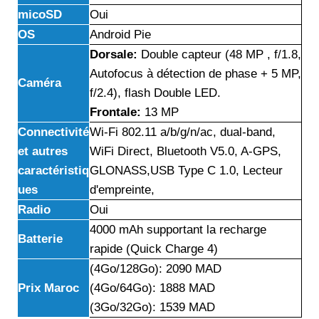
micoSD
Oui
OS
Android Pie
Dorsale:
Double capteur (48 MP , f/1.8,
Autofocus à détection de phase + 5 MP,
Caméra
f/2.4), flash Double LED.
Frontale:
13 MP
Connectivité
Wi-Fi 802.11 a/b/g/n/ac, dual-band,
et autres
WiFi Direct, Bluetooth V5.0, A-GPS,
caractéristiq
GLONASS,USB Type C 1.0, Lecteur
ues
d'empreinte,
Radio
Oui
4000 mAh supportant la recharge
Batterie
rapide (Quick Charge 4)
(4Go/128Go): 2090 MAD
Prix Maroc
(4Go/64Go): 1888 MAD
(3Go/32Go): 1539 MAD