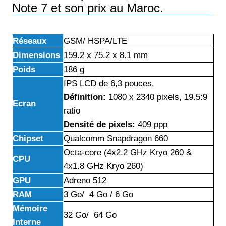
Note 7 et son prix au Maroc.
Réseaux
GSM/ HSPA/LTE
Dimensions
159.2 x 75.2 x 8.1 mm
Poids
186 g
IPS LCD de 6,3 pouces,
Définition:
1080 x 2340 pixels, 19.5:9
Ecran
ratio
Densité de pixels:
409 ppp
Chipset
Qualcomm Snapdragon 660
Octa-core (4x2.2 GHz Kryo 260 &
CPU
4x1.8 GHz Kryo 260)
GPU
Adreno 512
RAM
3 Go/ 4 Go / 6 Go
Mémoire
32 Go/ 64 Go
Interne