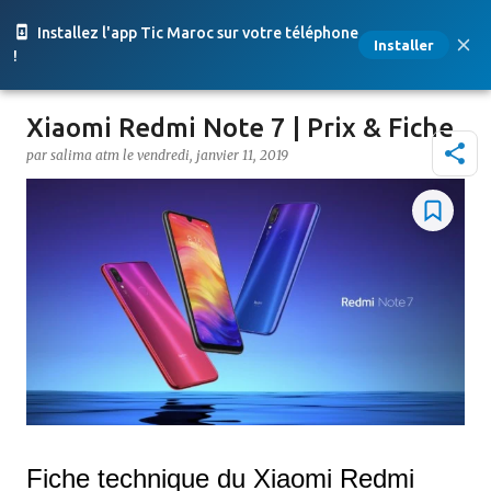
Accéder au contenu principal
Installez l'app Tic Maroc sur votre téléphone
Installer
!
Xiaomi Redmi Note 7 | Prix & Fiche
par
salima atm
le
vendredi, janvier 11, 2019
Fiche technique du Xiaomi Redmi