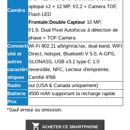
optique x2 + 12 MP, f/2.2 + Camera TOF,
Caméra
Flash LED
Frontale:Double Capteur
10 MP,
f/1.9, Dual Pixel Autofocus à détection de
phase + TOF Camera
Connecti
Wi-Fi 802.11 a/b/g/n/ac/ax, dual-band, WiFi
vité et
Direct, hotspot, Bluetooth V 5.0, A-GPS,
autres
GLONASS, USB v3.1 type-C 1.0
caractéri
reversible, NFC, Lecteur d'empreinte,
stiques
Certifié IP68
Radio
oui (USA & Canada uniquement)
Batterie
4500 mAh supportant la recharge rapide
Prix
*Sauf erreur ou omission.
ACHETER CE SMARTPHONE