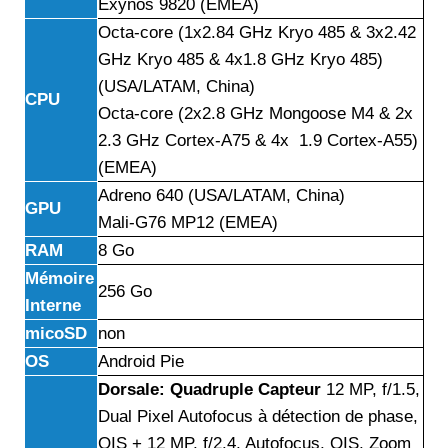
Exynos 9820 (EMEA)
Octa-core (1x2.84 GHz Kryo 485 & 3x2.42
GHz Kryo 485 & 4x1.8 GHz Kryo 485)
(USA/LATAM, China)
CPU
Octa-core (2x2.8 GHz Mongoose M4 & 2x
2.3 GHz Cortex-A75 & 4x 1.9 Cortex-A55)
(EMEA)
Adreno 640 (USA/LATAM, China)
GPU
Mali-G76 MP12 (EMEA)
RAM
8 Go
Mémoire
256 Go
Interne
micoSD
non
OS
Android Pie
Dorsale: Quadruple Capteur
12 MP, f/1.5,
Dual Pixel Autofocus à détection de phase,
OIS + 12 MP, f/2.4, Autofocus, OIS, Zoom