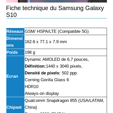
Fiche technique du Samsung Galaxy
S10
Réseaux
GSM/ HSPA/LTE (Compatible 5G)
Dimensi
162.6 x 77.1 x 7.9 mm
ons
Poids
198 g
Dynamic AMOLED de 6,7 pouces,
Définition
:
1440 x 3040 pixels,
Densité de pixels:
502 ppp
Ecran
Corning Gorilla Glass 6
HDR10
Always-on display
Qualcomm Snapdragon 855 (USA/LATAM,
Chipset
China)