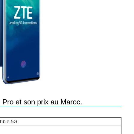
les réseaux sociaux
Promotion Orange Maroc: Recharge x25 +
Internet
Orange, inwi fait
Nouveau! Orange Maroc multiplie les recharges
d'un accès à
de ses clients mobiles en prépayé par 25 et ce,
pour toute recharge de 30 Dh ou plus. De plus,
WhatsApp,
Orange offre, suite à n'importe quelle recharge,
et Snapchat voire
un volume d'internet variant selon le montant de
 Notons au
ladite recharge. La durée de validité du volume
e offre
d'internet est de 7 jours alors que celle du solde
n le 23 mars 2026,
offert en Dh est de 3 mois. Recharge Solde
Pro et son prix au Maroc.
ible 5G