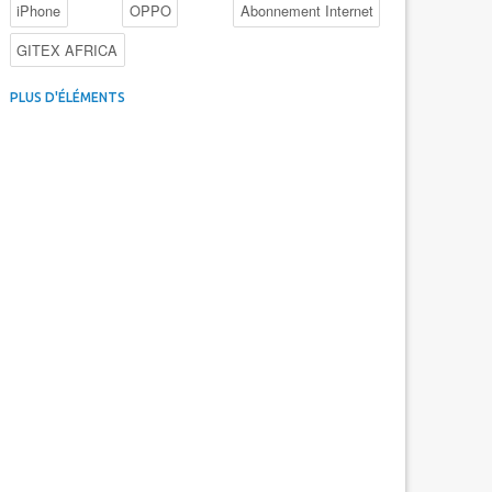
iPhone
OPPO
Abonnement Internet
GITEX AFRICA
4G au Maroc
Facebook
Promotions inwi
PLUS D'ÉLÉMENTS
Intelligence Artificielle
Cybersécurité
Promotions Maroc Telecom
Kaspersky
APEBI
iOS
Ericsson
WhatsApp