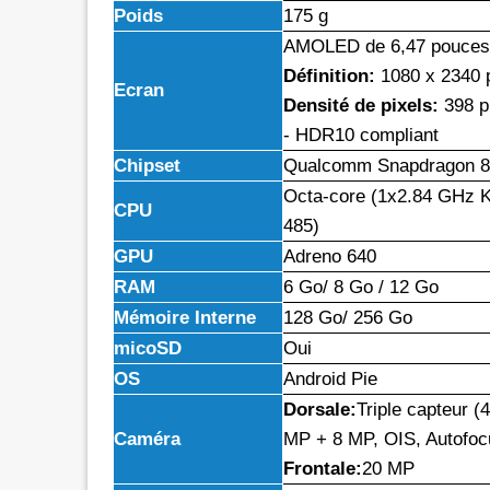
Poids
175 g
AMOLED de 6,47 pouces
Définition:
1080 x 2340 p
Ecran
Densité de pixels:
398 p
- HDR10 compliant
Chipset
Qualcomm Snapdragon 8
Octa-core (1x2.84 GHz 
CPU
485)
GPU
Adreno 640
RAM
6 Go/ 8 Go / 12 Go
Mémoire Interne
128 Go/ 256 Go
micoSD
Oui
OS
Android Pie
Dorsale:
Triple capteur (
Caméra
MP + 8 MP, OIS, Autofocu
Frontale:
20 MP