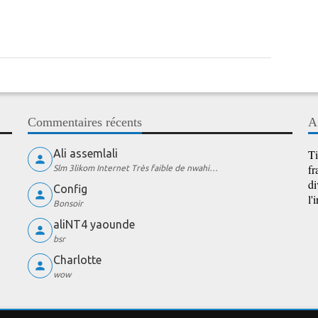
Commentaires récents
A
Ali assemlali
Ti
fr
Slm 3likom Internet Très faible de nwahi…
di
Config
l'
Bonsoir
aliNT4 yaounde
bsr
Charlotte
wow