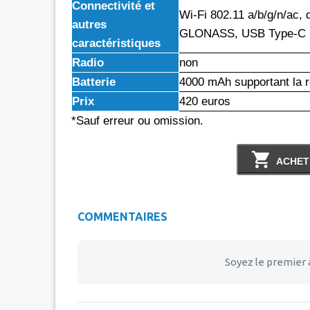
Connectivité et
Wi-Fi 802.11 a/b/g/n/ac, 
autres
GLONASS, USB Type-C 1.
caractéristiques
Radio
non
Batterie
4000 mAh supportant la 
Prix
420 euros
*Sauf erreur ou omission.
ACHET
COMMENTAIRES
Soyez le premier 