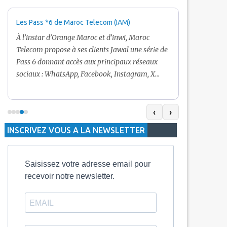
Les Pass *6 de Maroc Telecom (IAM)
Promotion Ma
+ Internet
À l’instar d’Orange Maroc et d’inwi, Maroc
Nouveau! Clie
Telecom propose à ses clients Jawal une série de
pour toute r
Pass 6 donnant accès aux principaux réseaux
Telecom vous
sociaux : WhatsApp, Facebook, Instagram, X
De plus, Mar
(Twitter) et Snapchat.En temps normal, le Pass
quelle recha
5 Dh inclut 100 Mo, le Pass 10 Dh offre 400 Mo,
selon le mon
tandis que les formules à 20 Dh et 30 Dh
‹
›
la durée de v
proposent respectivement 1 Go et 2 Go. Les
INSCRIVEZ VOUS A LA NEWSLETTER
jours alors q
durées de validité sont de 3 jours pour
3 mois.
Saisissez votre adresse email pour
recevoir notre newsletter.