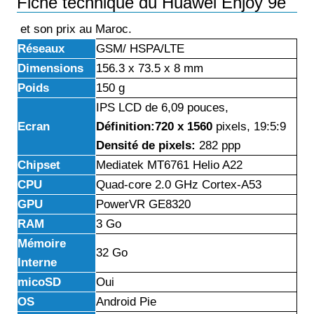
Fiche technique du Huawei Enjoy 9e
et son prix au Maroc.
Réseaux
GSM/ HSPA/LTE
Dimensions
156.3 x 73.5 x 8 mm
Poids
150 g
IPS LCD de 6,09 pouces,
Ecran
Définition:720 x 1560
pixels, 19:5:9
Densité de pixels:
282 ppp
Chipset
Mediatek MT6761 Helio A22
CPU
Quad-core 2.0 GHz Cortex-A53
GPU
PowerVR GE8320
RAM
3 Go
Mémoire
32 Go
Interne
micoSD
Oui
OS
Android Pie