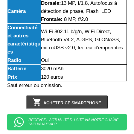
Dorsale:
13 MP, f/1.8, Autofocus à
Caméra
détection de phase, Flash LED
Frontale:
8 MP, f/2.0
Connectivité
Wi-Fi 802.11 b/g/n, WiFi Direct,
et autres
Bluetooth V4.2, A-GPS, GLONASS,
caractéristiqu
microUSB v2.0, lecteur d'empreintes
es
Radio
Oui
Batterie
3020 mAh
Prix
120 euros
Sauf erreur ou omission.
ACHETER CE SMARTPHONE
RECEVEZ L'ACTUALITÉ DU SITE VIA NOTRE CHAÎNE
SUR WHATSAPP