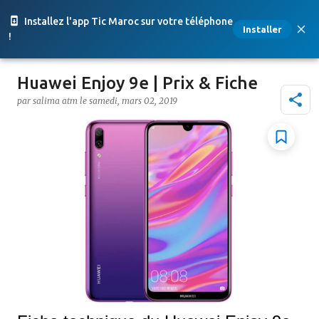
Accéder au contenu principal
Installez l'app Tic Maroc sur votre téléphone
Installer
!
Huawei Enjoy 9e | Prix & Fiche
par
salima atm
le
samedi, mars 02, 2019