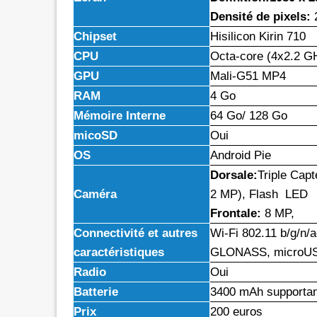
Densité de pixels:
2
Chipset
Hisilicon Kirin 710
CPU
Octa-core (4x2.2 G
GPU
Mali-G51 MP4
RAM
4 Go
Mémoire Interne
64 Go/ 128 Go
micoSD
Oui
OS
Android Pie
Dorsale:
Triple Cap
Caméra
2 MP), Flash LED
Frontale:
8 MP,
Connectivité et autres
Wi-Fi 802.11 b/g/n/a
caractéristiques
GLONASS, microUSB 
Radio
Oui
Batterie
3400 mAh supportant
Prix
200 euros