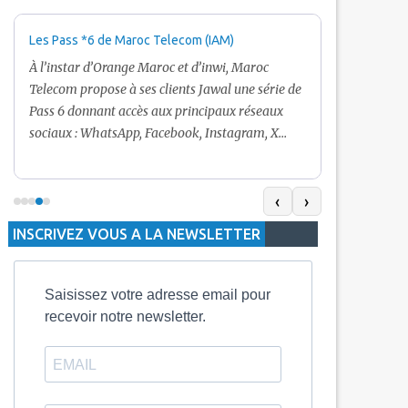
Les Pass *6 de Maroc Telecom (IAM)
Promotion Ma
+ Internet
À l’instar d’Orange Maroc et d’inwi, Maroc
Nouveau! Clie
Telecom propose à ses clients Jawal une série de
pour toute r
Pass 6 donnant accès aux principaux réseaux
Telecom vous
sociaux : WhatsApp, Facebook, Instagram, X
De plus, Mar
(Twitter) et Snapchat.En temps normal, le Pass
quelle recha
5 Dh inclut 100 Mo, le Pass 10 Dh offre 400 Mo,
selon le mon
tandis que les formules à 20 Dh et 30 Dh
‹
›
la durée de v
proposent respectivement 1 Go et 2 Go. Les
INSCRIVEZ VOUS A LA NEWSLETTER
jours alors q
durées de validité sont de 3 jours pour
3 mois.
Saisissez votre adresse email pour
recevoir notre newsletter.