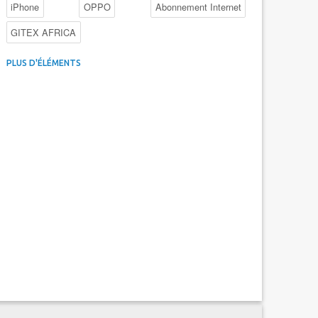
iPhone
OPPO
Abonnement Internet
GITEX AFRICA
4G au Maroc
Facebook
Promotions inwi
PLUS D'ÉLÉMENTS
Intelligence Artificielle
Cybersécurité
Promotions Maroc Telecom
Kaspersky
APEBI
iOS
Ericsson
WhatsApp