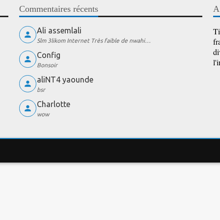
Commentaires récents
A
Ali assemlali
Ti
fr
Slm 3likom Internet Très faible de nwahi…
di
Config
l'
Bonsoir
aliNT4 yaounde
bsr
Charlotte
wow