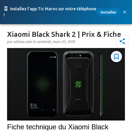
Accéder au contenu principal
Installez l'app Tic Maroc sur votre téléphone
Installer
!
Xiaomi Black Shark 2 | Prix & Fiche
par
salima atm
le
vendredi, mars 01, 2019
Fiche technique du Xiaomi Black