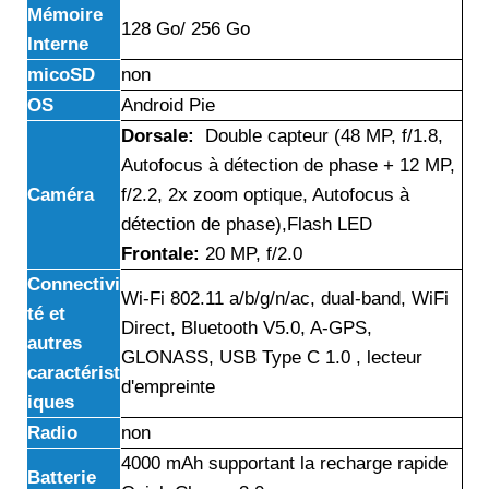
Mémoire
128 Go/ 256 Go
Interne
micoSD
non
OS
Android Pie
Dorsale:
Double capteur (48 MP, f/1.8,
Autofocus à détection de phase + 12 MP,
Caméra
f/2.2, 2x zoom optique, Autofocus à
détection de phase),Flash LED
Frontale:
20 MP, f/2.0
Connectivi
Wi-Fi 802.11 a/b/g/n/ac, dual-band, WiFi
té et
Direct, Bluetooth V5.0, A-GPS,
autres
GLONASS, USB Type C 1.0 , lecteur
caractérist
d'empreinte
iques
Radio
non
4000 mAh supportant la recharge rapide
Batterie