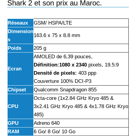
Shark 2 et son prix au Maroc.
Réseaux
GSM/ HSPA/LTE
Dimension
163.6 x 75 x 8.8 mm
s
Poids
205 g
AMOLED de 6,39 pouces,
Définition:1080 x 2340
pixels, 19.5:9
Ecran
Densité de pixels:
403 ppp
Couverture 100% DCI-P3
Chipset
Qualcomm Snapdragon 855
Octa-core (1x2.84 GHz Kryo 485 &
CPU
3x2.41 GHz Kryo 485 & 4x1.78 GHz Kryo
485)
GPU
Adreno 640
RAM
6 Go/ 8 Go/ 10 Go