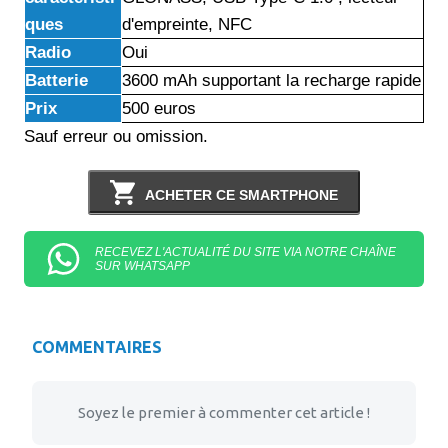
ques
d'empreinte, NFC
Radio
Oui
Batterie
3600 mAh supportant la recharge rapide
Prix
500 euros
Sauf erreur ou omission.
ACHETER CE SMARTPHONE
RECEVEZ L'ACTUALITÉ DU SITE VIA NOTRE CHAÎNE
SUR WHATSAPP
COMMENTAIRES
Soyez le premier à commenter cet article !