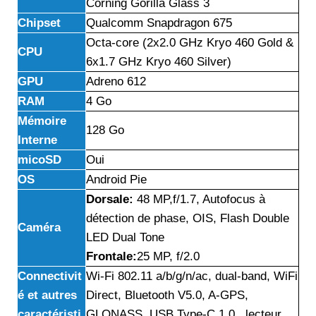
Corning Gorilla Glass 3
Chipset
Qualcomm Snapdragon 675
Octa-core (2x2.0 GHz Kryo 460 Gold &
CPU
6x1.7 GHz Kryo 460 Silver)
GPU
Adreno 612
RAM
4 Go
Mémoire
128 Go
Interne
micoSD
Oui
OS
Android Pie
Dorsale:
48 MP,f/1.7, Autofocus à
détection de phase, OIS, Flash Double
Caméra
LED Dual Tone
Frontale:
25 MP, f/2.0
Connectivit
Wi-Fi 802.11 a/b/g/n/ac, dual-band, WiFi
é et autres
Direct, Bluetooth V5.0, A-GPS,
caractéristi
GLONASS, USB Type-C 1.0 , lecteur