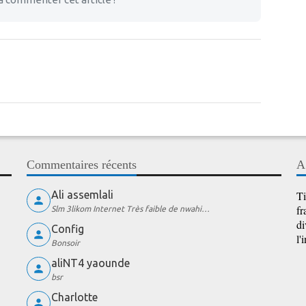
Commentaires récents
A
Ali assemlali
Ti
fr
Slm 3likom Internet Très faible de nwahi…
di
Config
l'
Bonsoir
aliNT4 yaounde
bsr
Charlotte