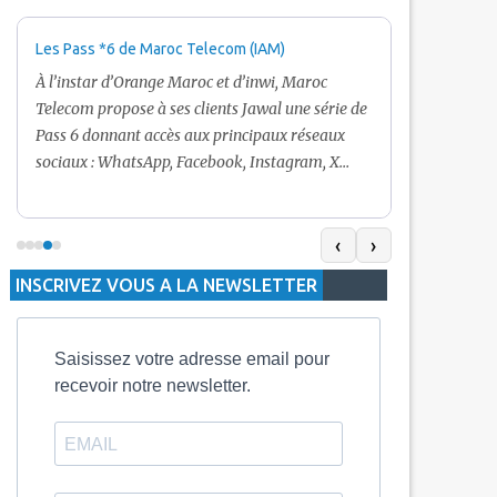
Les Pass *6 de Maroc Telecom (IAM)
Promotion Ma
+ Internet
À l’instar d’Orange Maroc et d’inwi, Maroc
Nouveau! Clie
Telecom propose à ses clients Jawal une série de
pour toute r
Pass 6 donnant accès aux principaux réseaux
Telecom vous
sociaux : WhatsApp, Facebook, Instagram, X
De plus, Mar
(Twitter) et Snapchat.En temps normal, le Pass
quelle recha
5 Dh inclut 100 Mo, le Pass 10 Dh offre 400 Mo,
selon le mon
tandis que les formules à 20 Dh et 30 Dh
‹
›
la durée de v
proposent respectivement 1 Go et 2 Go. Les
INSCRIVEZ VOUS A LA NEWSLETTER
jours alors q
durées de validité sont de 3 jours pour
3 mois.
Saisissez votre adresse email pour
recevoir notre newsletter.