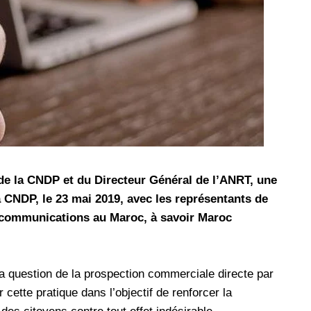
les réseaux sociaux
Promotion Orange Maroc: Recharge x25 +
Internet
Orange, inwi fait
Nouveau! Orange Maroc multiplie les recharges
d'un accès à
de ses clients mobiles en prépayé par 25 et ce,
pour toute recharge de 30 Dh ou plus. De plus,
WhatsApp,
Orange offre, suite à n'importe quelle recharge,
et Snapchat voire
un volume d'internet variant selon le montant de
 Notons au
ladite recharge. La durée de validité du volume
e offre
d'internet est de 7 jours alors que celle du solde
de la CNDP et du Directeur Général de l’ANRT, une
n le 23 mars 2026,
offert en Dh est de 3 mois. Recharge Solde
la CNDP, le 23 mai 2019, avec les représentants de
lécommunications au Maroc, à savoir Maroc
a question de la prospection commerciale directe par
ette pratique dans l’objectif de renforcer la