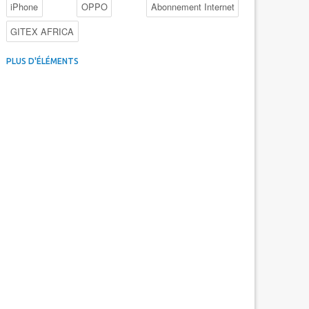
iPhone
OPPO
Abonnement Internet
GITEX AFRICA
4G au Maroc
Facebook
Promotions inwi
PLUS D'ÉLÉMENTS
Intelligence Artificielle
Cybersécurité
Promotions Maroc Telecom
Kaspersky
APEBI
iOS
Ericsson
WhatsApp