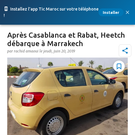
Accéder au contenu principal
Installez l'app Tic Maroc sur votre téléphone
Installer
!
Après Casablanca et Rabat, Heetch
débarque à Marrakech
par
rachid amaoui
le
jeudi, juin 20, 2019