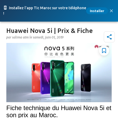
Accéder au contenu principal
Installez l'app Tic Maroc sur votre téléphone
Installer
!
Huawei Nova 5i | Prix & Fiche
par
salima atm
le
samedi, juin 01, 2019
Fiche technique du Huawei Nova 5i et
son prix au Maroc.