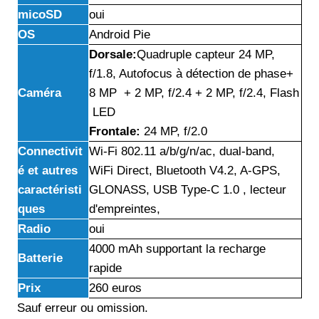
micoSD
oui
OS
Android Pie
Dorsale:
Quadruple capteur 24 MP,
f/1.8, Autofocus à détection de phase+
Caméra
8 MP + 2 MP, f/2.4 + 2 MP, f/2.4, Flash
LED
Frontale:
24 MP, f/2.0
Connectivit
Wi-Fi 802.11 a/b/g/n/ac, dual-band,
é et autres
WiFi Direct, Bluetooth V4.2, A-GPS,
caractéristi
GLONASS, USB Type-C 1.0 , lecteur
ques
d'empreintes,
Radio
oui
4000 mAh supportant la recharge
Batterie
rapide
Prix
260 euros
Sauf erreur ou omission.