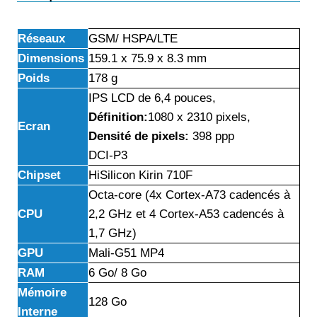
Réseaux
GSM/ HSPA/LTE
Dimensions
159.1 x 75.9 x 8.3 mm
Poids
178 g
IPS LCD de 6,4 pouces,
Définition:
1080 x 2310 pixels,
Ecran
Densité de pixels:
398 ppp
DCI-P3
Chipset
HiSilicon Kirin 710F
Octa-core (4x Cortex-A73 cadencés à
CPU
2,2 GHz et 4 Cortex-A53 cadencés à
1,7 GHz)
GPU
Mali-G51 MP4
RAM
6 Go/ 8 Go
Mémoire
128 Go
Interne