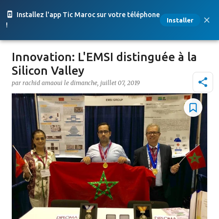
Accéder au contenu principal
Installez l'app Tic Maroc sur votre téléphone
Installer
!
Innovation: L'EMSI distinguée à la
Silicon Valley
par
rachid amaoui
le
dimanche, juillet 07, 2019