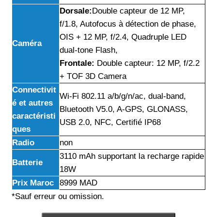
Dorsale:
Double capteur de 12 MP,
f/1.8, Autofocus à détection de phase,
OIS + 12 MP, f/2.4, Quadruple LED
Caméra
dual-tone Flash,
Frontale:
Double capteur: 12 MP, f/2.2
+ TOF 3D Camera
Connectivit
Wi-Fi 802.11 a/b/g/n/ac, dual-band,
é et autres
Bluetooth V5.0, A-GPS, GLONASS,
caractéristi
USB 2.0, NFC, Certifié IP68
ques
Radio
non
3110 mAh supportant la recharge rapide
Batterie
18W
Prix Maroc
8999 MAD
*Sauf erreur ou omission.