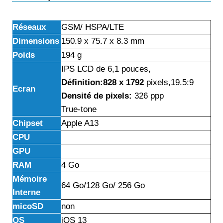
Réseaux
GSM/ HSPA/LTE
Dimensions
150.9 x 75.7 x 8.3 mm
Poids
194 g
IPS LCD de 6,1 pouces,
Définition:828 x 1792
pixels,19.5:9
Ecran
Densité de pixels:
326 ppp
True-tone
Chipset
Apple A13
CPU
GPU
RAM
4 Go
Mémoire
64 Go/128 Go/ 256 Go
Interne
micoSD
non
OS
iOS 13