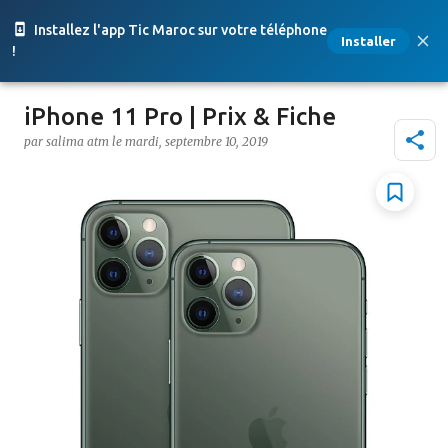
Accéder au contenu principal
Installez l'app Tic Maroc sur votre téléphone
Installer
!
iPhone 11 Pro | Prix & Fiche
par
salima atm
le
mardi, septembre 10, 2019