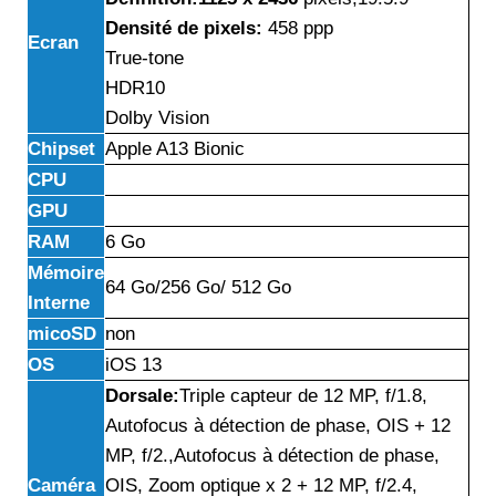
Densité de pixels:
458 ppp
Ecran
True-tone
HDR10
Dolby Vision
Chipset
Apple A13 Bionic
CPU
GPU
RAM
6 Go
Mémoire
64 Go/256 Go/ 512 Go
Interne
micoSD
non
OS
iOS 13
Dorsale:
Triple capteur de 12 MP, f/1.8,
Autofocus à détection de phase, OIS + 12
MP, f/2.,Autofocus à détection de phase,
Caméra
OIS, Zoom optique x 2 + 12 MP, f/2.4,