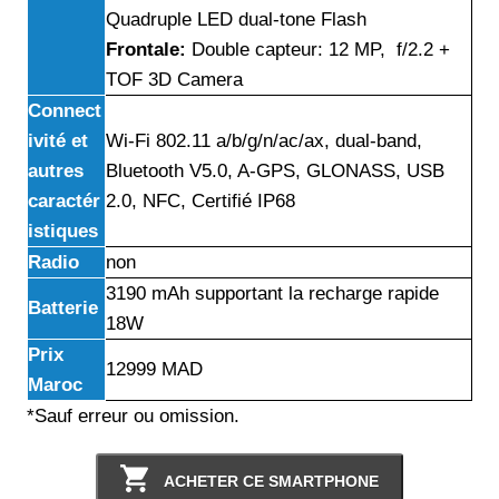
Quadruple LED dual-tone Flash
Frontale:
Double capteur: 12 MP, f/2.2 +
TOF 3D Camera
Connect
ivité et
Wi-Fi 802.11 a/b/g/n/ac/ax, dual-band,
autres
Bluetooth V5.0, A-GPS, GLONASS, USB
caractér
2.0, NFC, Certifié IP68
istiques
Radio
non
3190 mAh supportant la recharge rapide
Batterie
18W
Prix
12999 MAD
Maroc
*Sauf erreur ou omission.
ACHETER CE SMARTPHONE