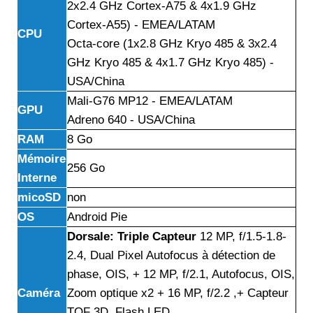
2x2.4 GHz Cortex-A75 & 4x1.9 GHz
Cortex-A55) - EMEA/LATAM
CPU
Octa-core (1x2.8 GHz Kryo 485 & 3x2.4
GHz Kryo 485 & 4x1.7 GHz Kryo 485) -
USA/China
Mali-G76 MP12 - EMEA/LATAM
GPU
Adreno 640 - USA/China
RAM
8 Go
Mémoire
256 Go
Interne
micoSD
non
OS
Android Pie
Dorsale: Triple Capteur
12 MP, f/1.5-1.8-
2.4, Dual Pixel Autofocus à détection de
phase, OIS, + 12 MP, f/2.1, Autofocus, OIS,
Caméra
Zoom optique x2 + 16 MP, f/2.2 ,+ Capteur
TOF 3D, Flash LED