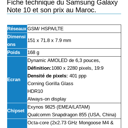
Fiche technique du Samsung Galaxy
Note 10 et son prix au Maroc.
Réseaux
GSM/ HSPA/LTE
Dimensi
151 x 71.8 x 7.9 mm
ons
Poids
168 g
Dynamic AMOLED de 6,3 pouces,
Définition
:
1080 x 2280 pixels, 19:9
Densité de pixels:
401 ppp
Ecran
Corning Gorilla Glass
HDR10
Always-on display
Exynos 9825 (EMEA/LATAM)
Chipset
Qualcomm Snapdragon 855 (USA, China)
Octa-core (2x2.73 GHz Mongoose M4 &