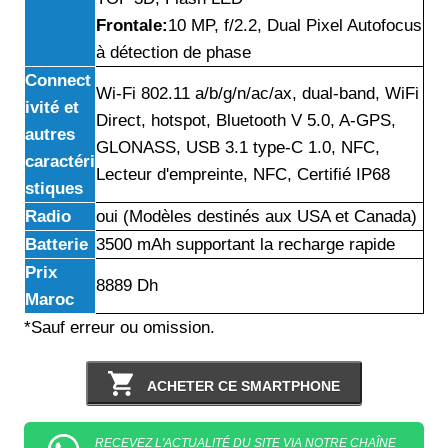
Frontale:
10 MP, f/2.2, Dual Pixel Autofocus
à détection de phase
Connect
Wi-Fi 802.11 a/b/g/n/ac/ax, dual-band, WiFi
ivité et
Direct, hotspot, Bluetooth V 5.0, A-GPS,
autres
GLONASS, USB 3.1 type-C 1.0, NFC,
caractéri
Lecteur d'empreinte, NFC, Certifié IP68
stiques
Radio
oui (Modèles destinés aux USA et Canada)
Batterie
3500 mAh supportant la recharge rapide
Prix
8889 Dh
Maroc
*Sauf erreur ou omission.
ACHETER CE SMARTPHONE
RECEVEZ L'ACTUALITÉ DU SITE VIA NOTRE CHAÎNE