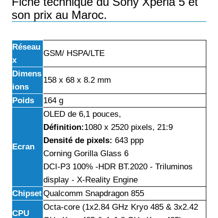
Fiche technique du Sony Xperia 5 et
son prix au Maroc.
Réseau
GSM/ HSPA/LTE
x
Dimens
158 x 68 x 8.2 mm
ions
Poids
164 g
OLED de 6,1 pouces,
Définition:
1080 x 2520 pixels, 21:9
Densité de pixels:
643 ppp
Ecran
Corning Gorilla Glass 6
DCI-P3 100% -HDR BT.2020 - Triluminos
display - X-Reality Engine
Chipset
Qualcomm Snapdragon 855
Octa-core (1x2.84 GHz Kryo 485 & 3x2.42
CPU