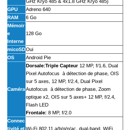
GHz Kryo 485 & 4x1.8 GHz Kryo 485)
GPU
Adreno 640
RAM
6 Go
Mémoir
e
128 Go
Interne
micoSD
Oui
OS
Android Pie
Dorsale:Triple Capteur
12 MP, f/1.6, Dual
Pixel Autofocus à détection de phase, OIS
sur 5 axes, 12 MP, f/2.4, Dual Pixel
Caméra
Autofocus à détection de phase, Zoom
optique x2, OIS sur 5 axes+ 12 MP, f/2.4,
Flash LED
Frontale:
8 MP, f/2.0
Connec
tivité et
Wi-Fi 802.11 a/b/g/n/ac, dual-band, WiFi