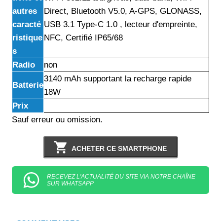
autres
Direct, Bluetooth V5.0, A-GPS, GLONASS,
caracté
USB 3.1 Type-C 1.0 , lecteur d'empreinte,
ristique
NFC, Certifié IP65/68
s
Radio
non
3140 mAh supportant la recharge rapide
Batterie
18W
Prix
Sauf erreur ou omission.
ACHETER CE SMARTPHONE
RECEVEZ L'ACTUALITÉ DU SITE VIA NOTRE CHAÎNE
SUR WHATSAPP