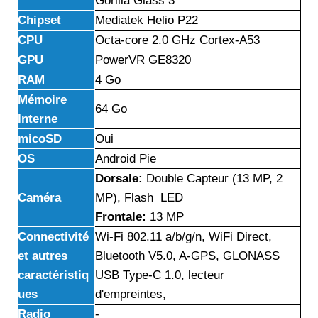
Gorilla Glass 3
Chipset
Mediatek Helio P22
CPU
Octa-core 2.0 GHz Cortex-A53
GPU
PowerVR GE8320
RAM
4 Go
Mémoire
64 Go
Interne
micoSD
Oui
OS
Android Pie
Dorsale:
Double Capteur (13 MP, 2
Caméra
MP), Flash LED
Frontale:
13 MP
Connectivité
Wi-Fi 802.11 a/b/g/n, WiFi Direct,
et autres
Bluetooth V5.0, A-GPS, GLONASS
caractéristiq
USB Type-C 1.0, lecteur
ues
d'empreintes,
Radio
-