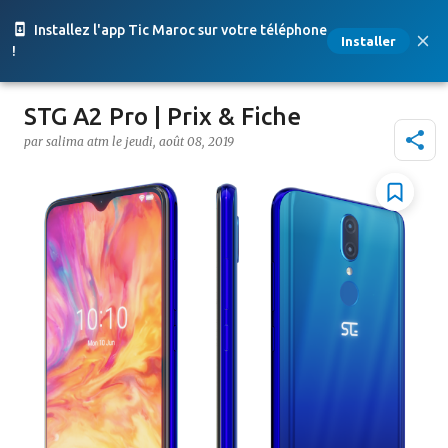
Accéder au contenu principal
Installez l'app Tic Maroc sur votre téléphone
Installer
!
STG A2 Pro | Prix & Fiche
par
salima atm
le
jeudi, août 08, 2019