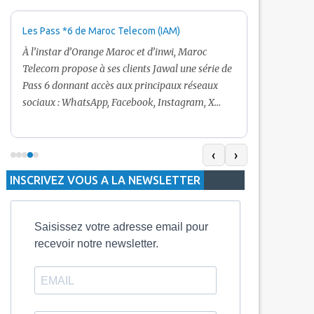
Les Pass *6 de Maroc Telecom (IAM)
Promotion Ma
+ Internet
À l’instar d’Orange Maroc et d’inwi, Maroc
Nouveau! Clie
Telecom propose à ses clients Jawal une série de
pour toute r
Pass 6 donnant accès aux principaux réseaux
Telecom vous
sociaux : WhatsApp, Facebook, Instagram, X
De plus, Mar
(Twitter) et Snapchat.En temps normal, le Pass
quelle recha
5 Dh inclut 100 Mo, le Pass 10 Dh offre 400 Mo,
selon le mon
tandis que les formules à 20 Dh et 30 Dh
‹
›
la durée de v
proposent respectivement 1 Go et 2 Go. Les
INSCRIVEZ VOUS A LA NEWSLETTER
jours alors q
durées de validité sont de 3 jours pour
3 mois.
Saisissez votre adresse email pour
recevoir notre newsletter.