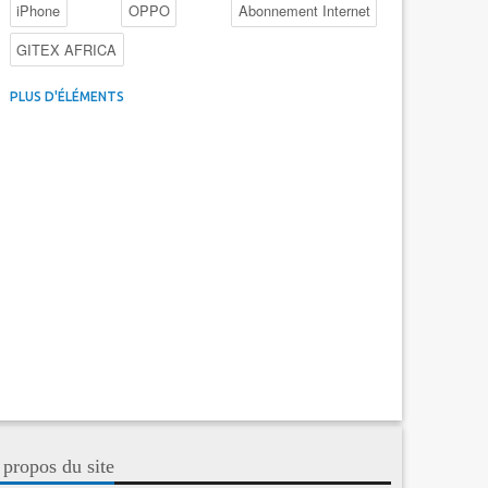
iPhone
OPPO
Abonnement Internet
GITEX AFRICA
4G au Maroc
Facebook
Promotions inwi
PLUS D'ÉLÉMENTS
Intelligence Artificielle
Cybersécurité
Promotions Maroc Telecom
Kaspersky
APEBI
iOS
Ericsson
WhatsApp
 propos du site