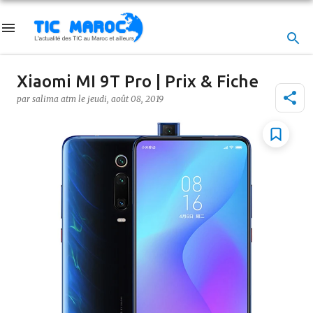
Accéder au contenu principal
Xiaomi MI 9T Pro | Prix & Fiche
par
salima atm
le
jeudi, août 08, 2019