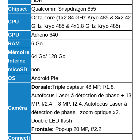
HDR
Chipset
Qualcomm Snapdragon 855
Octa-core (1x2.84 GHz Kryo 485 & 3x2.42
CPU
GHz Kryo 485 & 4x1.8 GHz Kryo 485)
GPU
Adreno 640
RAM
6 Go
Mémoire
64 Go/ 128 Go
Interne
micoSD
non
OS
Android Pie
Dorsale:
Triple capteur 48 MP, f/1.8,
Autofocus Laser à détection de phase + 13
MP, f/2.4 + 8 MP, f2.4, Autofocus Laser à
Caméra
détection de phase, zoom optique x2,
Double LED flash
Frontale:
Pop-up 20 MP, f/2.2
Connecti