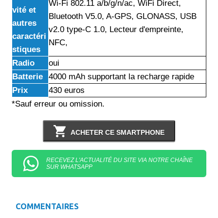
Wi-Fi 802.11 a/b/g/n/ac, WiFi Direct,
vité et
Bluetooth V5.0, A-GPS, GLONASS, USB
autres
v2.0 type-C 1.0, Lecteur d'empreinte,
caractéri
NFC,
stiques
Radio
oui
Batterie
4000 mAh supportant la recharge rapide
Prix
430 euros
*Sauf erreur ou omission.
ACHETER CE SMARTPHONE
RECEVEZ L'ACTUALITÉ DU SITE VIA NOTRE CHAÎNE
SUR WHATSAPP
COMMENTAIRES