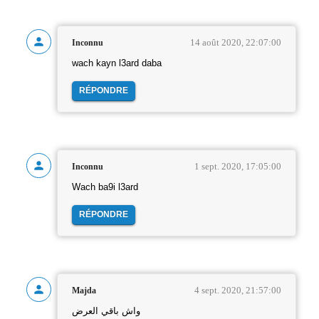
14 août 2020, 22:07:00
Inconnu
wach kayn l3ard daba
RÉPONDRE
1 sept. 2020, 17:05:00
Inconnu
Wach ba9i l3ard
RÉPONDRE
4 sept. 2020, 21:57:00
Majda
واش باقي العرض