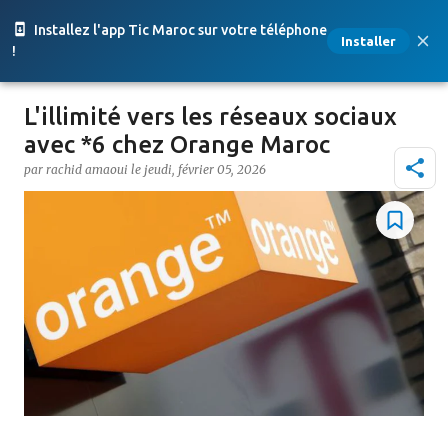
Accéder au contenu principal
Installez l'app Tic Maroc sur votre téléphone
Installer
!
L'illimité vers les réseaux sociaux
avec *6 chez Orange Maroc
par
rachid amaoui
le
jeudi, février 05, 2026