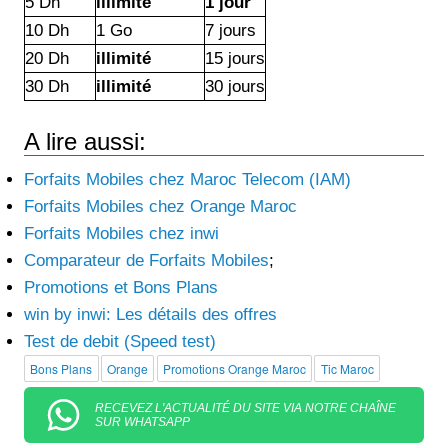
5 Dh
illimité
1 jour
10 Dh
1 Go
7 jours
20 Dh
illimité
15 jours
30 Dh
illimité
30 jours
A lire aussi:
Forfaits Mobiles chez Maroc Telecom (IAM)
Forfaits Mobiles chez Orange Maroc
Forfaits Mobiles chez inwi
Comparateur de Forfaits Mobiles
;
Promotions et Bons Plans
win by inwi: Les détails des offres
Test de debit (Speed test)
Bons Plans
Orange
Promotions Orange Maroc
Tic Maroc
RECEVEZ L'ACTUALITÉ DU SITE VIA NOTRE CHAÎNE
SUR WHATSAPP